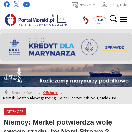
Newsletter
Zaloguj się
en
PORTAL INFORMACYJNY ISSN 2545-0735
Strona główna
Offshore
Naimski: koszt budowy gazociągu Baltic Pipe wyniesie ok. 1,7 mld euro
OFFSHORE
Niemcy: Merkel potwierdza wolę
swego rządu, by Nord Stream 2