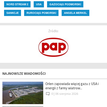
NORD STREAM 2
USA
GAZOCIĄG PODMORSKI
SANKCJE
RUROCIĄG POMORSKI
ANGELA MERKEL
Źródło:
NAJNOWSZE WIADOMOŚCI
Orlen zapowiada więcej gazu z USA i
energii z farmy wiatrow...
0 |
06 sierpnia 2026