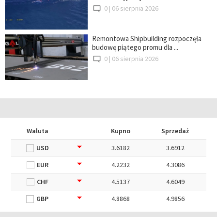
0 |
06 sierpnia 2026
Remontowa Shipbuilding rozpoczęła
budowę piątego promu dla ...
0 |
06 sierpnia 2026
Waluta
Kupno
Sprzedaż
USD
3.6182
3.6912
EUR
4.2232
4.3086
CHF
4.5137
4.6049
GBP
4.8868
4.9856