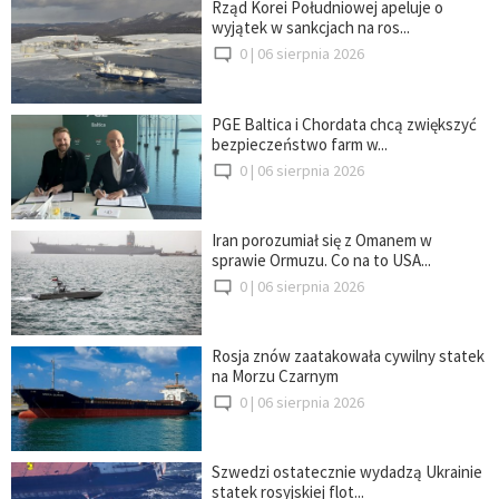
Rząd Korei Południowej apeluje o
wyjątek w sankcjach na ros...
0 |
06 sierpnia 2026
PGE Baltica i Chordata chcą zwiększyć
bezpieczeństwo farm w...
0 |
06 sierpnia 2026
Iran porozumiał się z Omanem w
sprawie Ormuzu. Co na to USA...
0 |
06 sierpnia 2026
Rosja znów zaatakowała cywilny statek
na Morzu Czarnym
0 |
06 sierpnia 2026
Szwedzi ostatecznie wydadzą Ukrainie
statek rosyjskiej flot...