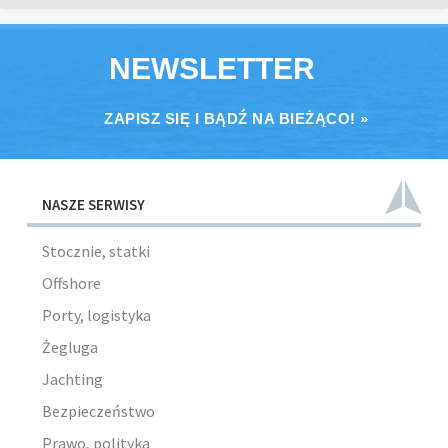
NEWSLETTER
ZAPISZ SIĘ I BĄDŹ NA BIEŻĄCO! »
NASZE SERWISY
Stocznie, statki
Offshore
Porty, logistyka
Żegluga
Jachting
Bezpieczeństwo
Prawo, polityka