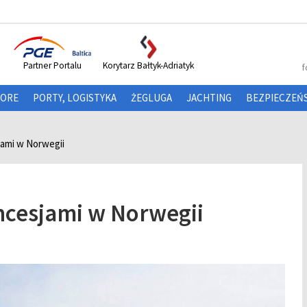
Partner Portalu
Korytarz Bałtyk-Adriatyk
f
HORE
PORTY, LOGISTYKA
ŻEGLUGA
JACHTING
BEZPIECZEŃ
ami w Norwegii
cesjami w Norwegii