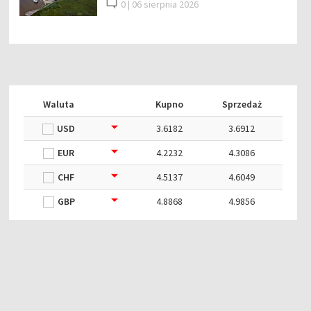
0 |
06 sierpnia 2026
Waluta
Kupno
Sprzedaż
USD
3.6182
3.6912
EUR
4.2232
4.3086
CHF
4.5137
4.6049
GBP
4.8868
4.9856