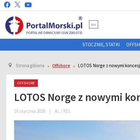
en
PORTAL INFORMACYJNY ISSN 2545-0735
STOCZNIE, STATKI
OFFS
Strona główna
Offshore
LOTOS Norge z nowymi koncesj
OFFSHORE
LOTOS Norge z nowymi kon
16 stycznia 2020
|
AL / REL