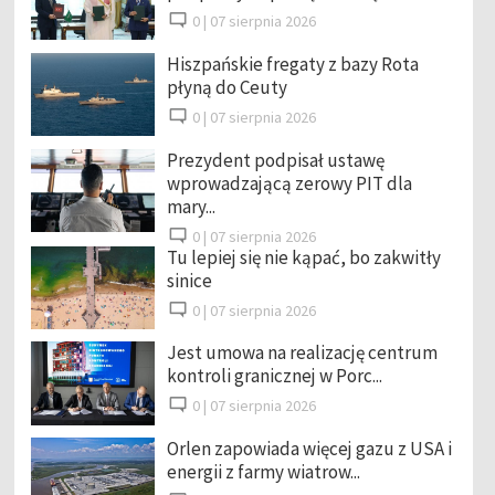
0 |
07 sierpnia 2026
Hiszpańskie fregaty z bazy Rota
płyną do Ceuty
0 |
07 sierpnia 2026
Prezydent podpisał ustawę
wprowadzającą zerowy PIT dla
mary...
0 |
07 sierpnia 2026
Tu lepiej się nie kąpać, bo zakwitły
sinice
0 |
07 sierpnia 2026
Jest umowa na realizację centrum
kontroli granicznej w Porc...
0 |
07 sierpnia 2026
Orlen zapowiada więcej gazu z USA i
energii z farmy wiatrow...