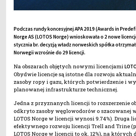
Podczas rundy koncesyjnej APA 2019 (Awards in Predef
Norge AS (LOTOS Norge) wnioskowała o 2 nowe licen
stycznia br. decyzją władz norweskich spółka otrzymała
Norwegii wzrośnie do 29 licencji.
Na obszarach objętych nowymi licencjami
LOTO
Obydwie licencje są istotne dla rozwoju aktua
zasoby ropy i gazu, których potwierdzenie i wyd
planowanej infrastrukturze technicznej.
Jedna z przyznanych licencji to rozszerzenie 
odkryto zasoby węglowodorów o szacowanej wi
LOTOS Norge w licencji wynosi 9.74%). Druga li
efektywnego rozwoju licencji Trell and Trine (p
LOTOS Norge w licencji to ok. 12%), na których