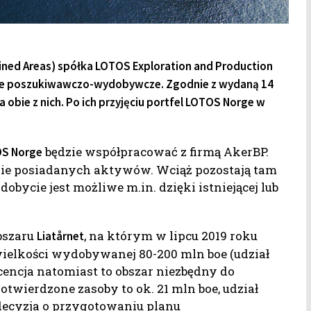
ined Areas) spółka LOTOS Exploration and Production
cje poszukiwawczo-wydobywcze. Zgodnie z wydaną 14
 obie z nich. Po ich przyjęciu portfel LOTOS Norge w
będzie współpracować z firmą AkerBP.
S Norge
lnie posiadanych aktywów. Wciąż pozostają tam
obycie jest możliwe m.in. dzięki istniejącej lub
obszaru
, na którym w lipcu 2019 roku
Liatårnet
elkości wydobywanej 80-200 mln boe (udział
cencja natomiast to obszar niezbędny do
otwierdzone zasoby to ok. 21 mln boe, udział
 decyzja o przygotowaniu planu