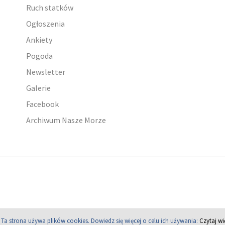
Ruch statków
Ogłoszenia
Ankiety
Pogoda
Newsletter
Galerie
Facebook
Archiwum Nasze Morze
Ta strona używa plików cookies.
Dowiedz się więcej o celu ich używania:
Czytaj wi
Copyright © 2004 - 2026 PortalMorski.pl. Wszelkie prawa zastrzeżone.