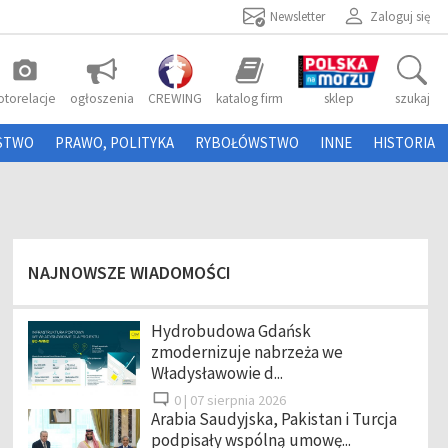
Newsletter
Zaloguj się
photo_camera
otorelacje
ogłoszenia
CREWING
katalog firm
sklep
szukaj
STWO
PRAWO, POLITYKA
RYBOŁÓWSTWO
INNE
HISTORIA
NAJNOWSZE WIADOMOŚCI
Hydrobudowa Gdańsk
zmodernizuje nabrzeża we
Władysławowie d...
0 |
07 sierpnia 2026
Arabia Saudyjska, Pakistan i Turcja
podpisały wspólną umowę...