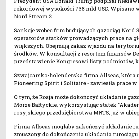
Prezydent USA Donald Trump podpisał niedawn
rekordowej wysokości 738 mld USD. Wpisano w n
Nord Stream 2.
Sankcje wobec firm budujących gazociąg Nord St
operatorów statków prowadzących prace na gł
większych. Obejmują zakaz wjazdu na terytor
środków. W konsultacji z resortem finansów D
przedstawienie Kongresowi listy podmiotów, k
Szwajcarsko-holenderska firma Allseas, która 
Pioneering Spirit i Solitaire - zawiesiła prace 
O tym, że Rosja może dokończyć układanie gazo
Morze Bałtyckie, wykorzystując statek "Akademi
rosyjskiego przedsiębiorstwa MRTS, już w ubi
Firma Allseas mogłaby zakończyć układanie rur
zmuszony do dokończenia układania rurociągu "