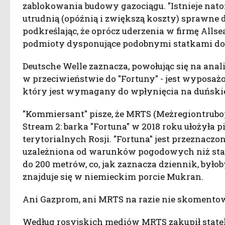
zablokowania budowy gazociągu. "Istnieje nat
utrudnią (opóźnią i zwiększą koszty) sprawne
podkreślając, że oprócz uderzenia w firmę Allse
podmioty dysponujące podobnymi statkami do e
Deutsche Welle zaznacza, powołując się na anal
w przeciwieństwie do "Fortuny" - jest wypos
który jest wymagany do wpłynięcia na duński
"Kommiersant" pisze, że MRTS (Meżregiontrubop
Stream 2: barka "Fortuna" w 2018 roku ułożyła
terytorialnych Rosji. "Fortuna" jest przeznaczo
uzależniona od warunków pogodowych niż statk
do 200 metrów, co, jak zaznacza dziennik, było
znajduje się w niemieckim porcie Mukran.
Ani Gazprom, ani MRTS na razie nie skomentow
Według rosyjskich mediów MRTS zakupił statek