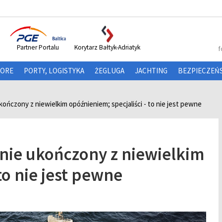
Partner Portalu
Korytarz Bałtyk-Adriatyk
f
HORE
PORTY, LOGISTYKA
ŻEGLUGA
JACHTING
BEZPIECZEŃ
kończony z niewielkim opóźnieniem; specjaliści - to nie jest pewne
anie ukończony z niewielkim
to nie jest pewne