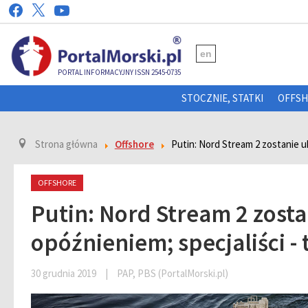
en
PORTAL INFORMACYJNY ISSN 2545-0735
STOCZNIE, STATKI
OFFS
Strona główna
Offshore
Putin: Nord Stream 2 zostanie u
OFFSHORE
Putin: Nord Stream 2 zost
opóźnieniem; specjaliści - 
30 grudnia 2019
|
PAP, PBS (PortalMorski.pl)