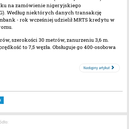
oku na zamówienie nigeryjskiego
TG). Według niektórych danych transakcję
bank - rok wcześniej udzielił MRTS kredytu w
romu.
trów, szerokości 30 metrów, zanurzeniu 3,6 m.
rędkość to 7,5 węzła. Obsługuje go 400-osobowa
Następny artykuł
N
ódło: