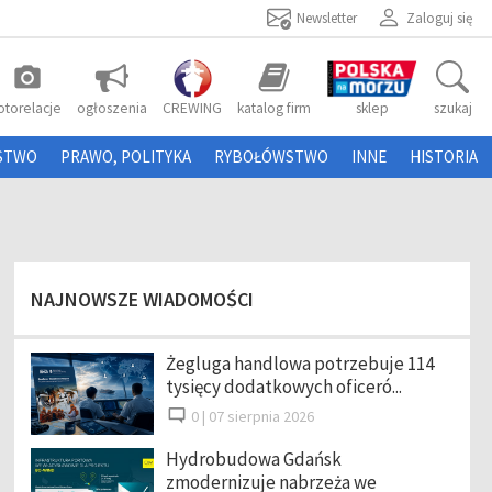
Newsletter
Zaloguj się
photo_camera
otorelacje
ogłoszenia
CREWING
katalog firm
sklep
szukaj
STWO
PRAWO, POLITYKA
RYBOŁÓWSTWO
INNE
HISTORIA
NAJNOWSZE WIADOMOŚCI
Żegluga handlowa potrzebuje 114
tysięcy dodatkowych oficeró...
0 |
07 sierpnia 2026
Hydrobudowa Gdańsk
zmodernizuje nabrzeża we