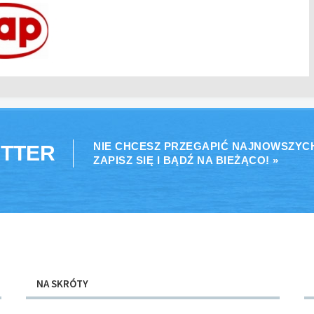
NIE CHCESZ PRZEGAPIĆ NAJNOWSZYC
TTER
ZAPISZ SIĘ I BĄDŹ NA BIEŻĄCO! »
NA SKRÓTY