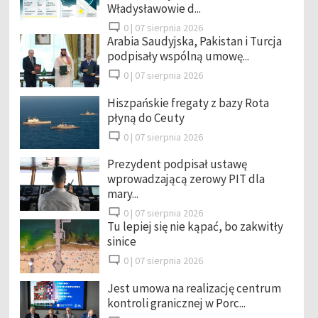
Władysławowie d...
0 |
07 sierpnia 2026
Arabia Saudyjska, Pakistan i Turcja
podpisały wspólną umowę...
0 |
07 sierpnia 2026
Hiszpańskie fregaty z bazy Rota
płyną do Ceuty
0 |
07 sierpnia 2026
Prezydent podpisał ustawę
wprowadzającą zerowy PIT dla
mary...
0 |
07 sierpnia 2026
Tu lepiej się nie kąpać, bo zakwitły
sinice
0 |
07 sierpnia 2026
Jest umowa na realizację centrum
kontroli granicznej w Porc...