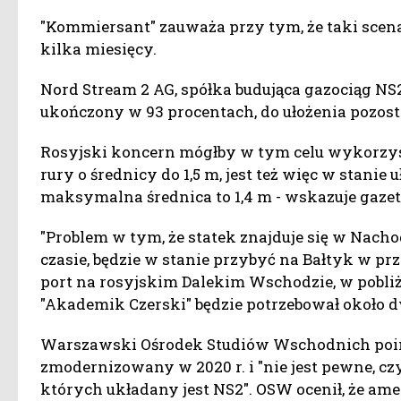
"Kommiersant" zauważa przy tym, że taki scen
kilka miesięcy.
Nord Stream 2 AG, spółka budująca gazociąg NS2
ukończony w 93 procentach, do ułożenia pozost
Rosyjski koncern mógłby w tym celu wykorzyst
rury o średnicy do 1,5 m, jest też więc w stanie
maksymalna średnica to 1,4 m - wskazuje gazet
"Problem w tym, że statek znajduje się w Nacho
czasie, będzie w stanie przybyć na Bałtyk w pr
port na rosyjskim Dalekim Wschodzie, w pobl
"Akademik Czerski" będzie potrzebował około d
Warszawski Ośrodek Studiów Wschodnich poin
zmodernizowany w 2020 r. i "nie jest pewne, c
których układany jest NS2". OSW ocenił, że a