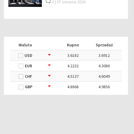
0 |
07 sierpnia 2026
Waluta
Kupno
Sprzedaż
USD
3.6182
3.6912
EUR
4.2232
4.3086
CHF
4.5137
4.6049
GBP
4.8868
4.9856