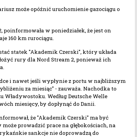
ariusz może opóźnić uruchomienie gazociągu o
, poinformowała w poniedziałek, że jest on
aje 160 km rurociągu.
ać statek "Akademik Czerski", który układa
 ułożyć rury dla Nord Stream 2, ponieważ ich
a.
dce i nawet jeśli wypłynie z portu w najbliższym
zybliżeniu za miesiąc" - zauważa. Nachodka to
iżu Władywostoku. Według Deutsche Welle
wóch miesięcy, by dopłynąć do Danii.
formował, że "Akademik Czerski" ma być
zy może prowadzić prace na głębokościach, na
merykańskie sankcje nie doprowadzą do