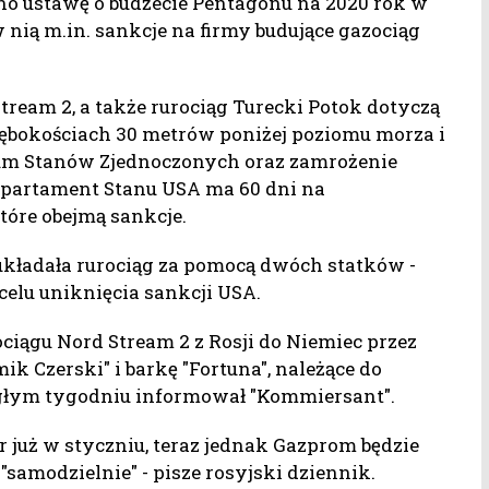
o ustawę o budżecie Pentagonu na 2020 rok w
ią m.in. sankcje na firmy budujące gazociąg
ream 2, a także rurociąg Turecki Potok dotyczą
ębokościach 30 metrów poniżej poziomu morza i
ium Stanów Zjednoczonych oraz zamrożenie
epartament Stanu USA ma 60 dni na
tóre obejmą sankcje.
układała rurociąg za pomocą dwóch statków -
w celu uniknięcia sankcji USA.
ciągu Nord Stream 2 z Rosji do Niemiec przez
k Czerski" i barkę "Fortuna", należące do
egłym tygodniu informował "Kommiersant".
 już w styczniu, teraz jednak Gazprom będzie
samodzielnie" - pisze rosyjski dziennik.