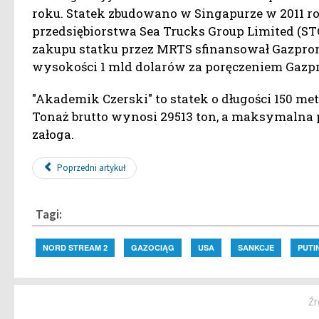
roku. Statek zbudowano w Singapurze w 2011 r
przedsiębiorstwa Sea Trucks Group Limited (S
zakupu statku przez MRTS sfinansował Gazprom
wysokości 1 mld dolarów za poręczeniem Gazp
"Akademik Czerski" to statek o długości 150 me
Tonaż brutto wynosi 29513 ton, a maksymalna p
załoga.
Poprzedni artykuł
Tagi:
NORD STREAM 2
GAZOCIĄG
USA
SANKCJE
PUTI
Źr