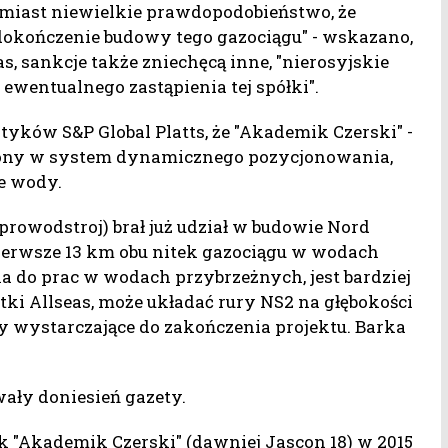
omiast niewielkie prawdopodobieństwo, że
 dokończenie budowy tego gazociągu" - wskazano,
as, sankcje także zniechęcą inne, "nierosyjskie
wentualnego zastąpienia tej spółki".
ityków S&P Global Platts, że "Akademik Czerski" -
ażony w system dynamicznego pozycjonowania,
e wody.
rowodstroj) brał już udział w budowie Nord
 pierwsze 13 km obu nitek gazociągu w wodach
na do prac w wodach przybrzeżnych, jest bardziej
i Allseas, może układać rury NS2 na głębokości
by wystarczające do zakończenia projektu. Barka
ały doniesień gazety.
 "Akademik Czerski" (dawniej Jascon 18) w 2015