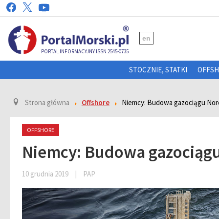
en
PORTAL INFORMACYJNY ISSN 2545-0735
STOCZNIE, STATKI
OFFS
Strona główna
Offshore
Niemcy: Budowa gazociągu Nord
OFFSHORE
Niemcy: Budowa gazociągu
10 grudnia 2019
|
PAP