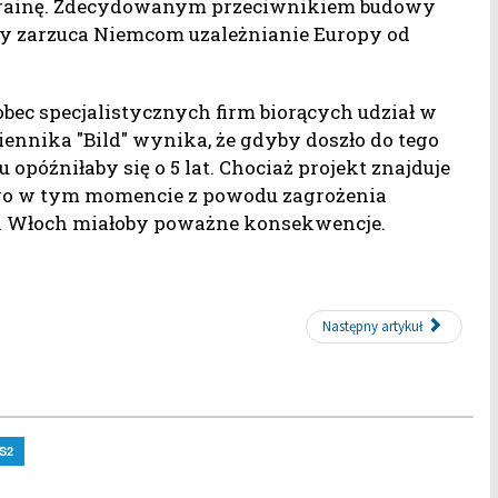
Ukrainę. Zdecydowanym przeciwnikiem budowy
óry zarzuca Niemcom uzależnianie Europy od
ec specjalistycznych firm biorących udział w
ziennika "Bild" wynika, że gdyby doszło do tego
u opóźniłaby się o 5 lat. Chociaż projekt znajduje
niego w tym momencie z powodu zagrożenia
i i Włoch miałoby poważne konsekwencje.
Następny artykuł
S2