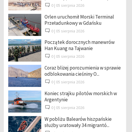
0 |
05 sierpnia 2026
Orlen uruchomił Morski Terminal
Przeładunkowy w Gdańsku
0 |
05 sierpnia 2026
Początek dorocznych manewrów
Han Kuang na Tajwanie
0 |
05 sierpnia 2026
Coraz bliżej porozumienia w sprawie
odblokowania cieśniny O...
0 |
05 sierpnia 2026
Koniec strajku pilotów morskich w
Argentynie
0 |
05 sierpnia 2026
W pobliżu Balearów hiszpańskie
służby uratowały 34 migrantó...