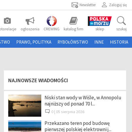
Newsletter
Zaloguj się
photo_camera
otorelacje
ogłoszenia
CREWING
katalog firm
sklep
szukaj
STWO
PRAWO, POLITYKA
RYBOŁÓWSTWO
INNE
HISTORIA
NAJNOWSZE WIADOMOŚCI
Niski stan wody w Wiśle, w Annopolu
najniższy od ponad 70 l...
0 |
05 sierpnia 2026
Przekazano teren pod budowę
pierwszej polskiej elektrowni j...