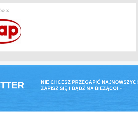
ódło:
NIE CHCESZ PRZEGAPIĆ NAJNOWSZYC
TTER
ZAPISZ SIĘ I BĄDŹ NA BIEŻĄCO! »