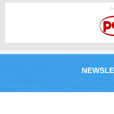
Źr
NEWSLE