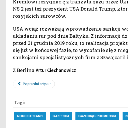
Kremlowi rezygnację z tranzytu gazu przez 
NS 2 jest też prezydent USA Donald Trump, kt
rosyjskich surowców.
USA wciąż rozważają wprowadzenie sankcji wob
układaniu rur pod dnie Bałtyku. Z informacji d
przed 31 grudnia 2019 roku, to realizacja projekt
się już w końcowej fazie, to wycofanie się z 
sankcjami specjalistycznych firm z Szwajcari
Z Berlina
Artur Ciechanowicz
Poprzedni artykuł
Tagi:
NORD STREAM 2
GAZPROM
GAZOCIĄG PODMORSKI
N