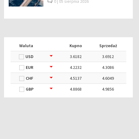
0 |
05 sierpnia 2026
Waluta
Kupno
Sprzedaż
USD
3.6182
3.6912
EUR
4.2232
4.3086
CHF
4.5137
4.6049
GBP
4.8868
4.9856