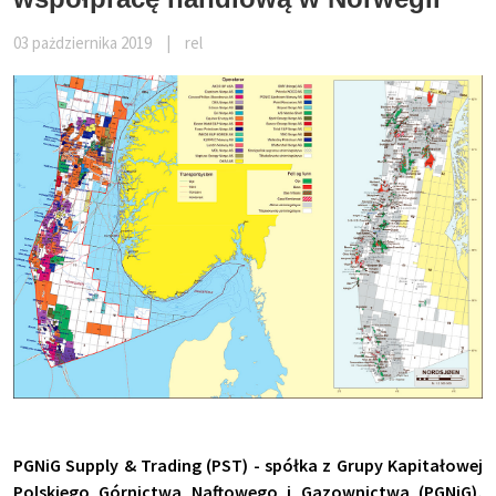
03 pażdziernika 2019
|
rel
PGNiG Supply & Trading (PST) - spółka z Grupy Kapitałowej
Polskiego Górnictwa Naftowego i Gazownictwa (PGNiG),