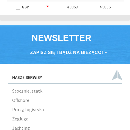
GBP
4.8868
4.9856
NEWSLETTER
ZAPISZ SIĘ I BĄDŹ NA BIEŻĄCO! »
NASZE SERWISY
Stocznie, statki
Offshore
Porty, logistyka
Żegluga
Jachting