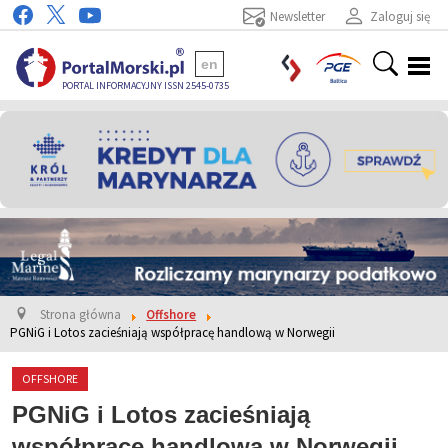
Newsletter
Zaloguj się
en
PORTAL INFORMACYJNY ISSN 2545-0735
Strona główna
Offshore
PGNiG i Lotos zacieśniają współpracę handlową w Norwegii
OFFSHORE
PGNiG i Lotos zacieśniają
współpracę handlową w Norwegii