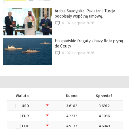
Arabia Saudyjska, Pakistan i Turcja
podpisały wspólną umowę...
0 |
07 sierpnia 2026
Hiszpańskie fregaty z bazy Rota płyną
do Ceuty
0 |
07 sierpnia 2026
Waluta
Kupno
Sprzedaż
USD
3.6182
3.6912
EUR
4.2232
4.3086
CHF
4.5137
4.6049