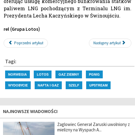
oferując usługę komercyjnego bunkrowania statków
paliwem LNG pochodzącym z Terminalu LNG im.
Prezydenta Lecha Kaczyńskiego w Świnoujściu.
(
)
rel
Grupa Lotos
Poprzedni artykuł
Następny artykuł
Tagi:
NORWEGIA
LOTOS
GAZ ZIEMNY
PGNIG
WYDOBYCIE
NAFTA I GAZ
SZELF
UPSTREAM
NAJNOWSZE WIADOMOŚCI
Żaglowiec Generał Zaruski uwolniony z
mielizny na Wyspach A...