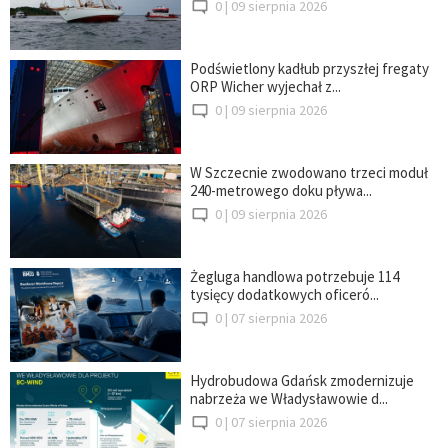
0 |
09 sierpnia 2026
Podświetlony kadłub przyszłej fregaty
ORP Wicher wyjechał z...
0 |
09 sierpnia 2026
W Szczecnie zwodowano trzeci moduł
240-metrowego doku pływa...
0 |
09 sierpnia 2026
Żegluga handlowa potrzebuje 114
tysięcy dodatkowych oficeró...
0 |
07 sierpnia 2026
Hydrobudowa Gdańsk zmodernizuje
nabrzeża we Władysławowie d...
0 |
07 sierpnia 2026