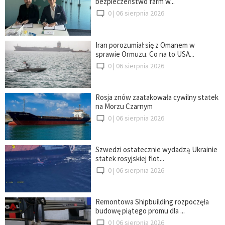
bezpieczeństwo farm w...
0 |
06 sierpnia 2026
Iran porozumiał się z Omanem w
sprawie Ormuzu. Co na to USA...
0 |
06 sierpnia 2026
Rosja znów zaatakowała cywilny statek
na Morzu Czarnym
0 |
06 sierpnia 2026
Szwedzi ostatecznie wydadzą Ukrainie
statek rosyjskiej flot...
0 |
06 sierpnia 2026
Remontowa Shipbuilding rozpoczęła
budowę piątego promu dla ...
0 |
06 sierpnia 2026