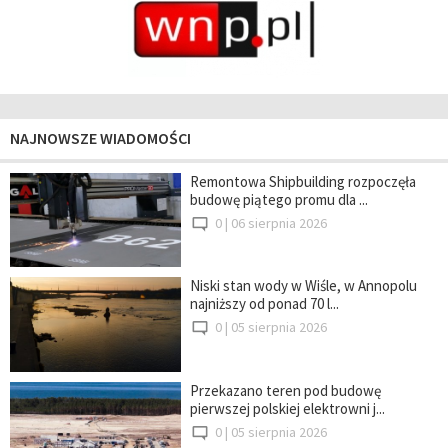
NAJNOWSZE WIADOMOŚCI
Remontowa Shipbuilding rozpoczęła
budowę piątego promu dla ...
0 |
06 sierpnia 2026
Niski stan wody w Wiśle, w Annopolu
najniższy od ponad 70 l...
0 |
05 sierpnia 2026
Przekazano teren pod budowę
pierwszej polskiej elektrowni j...
0 |
05 sierpnia 2026