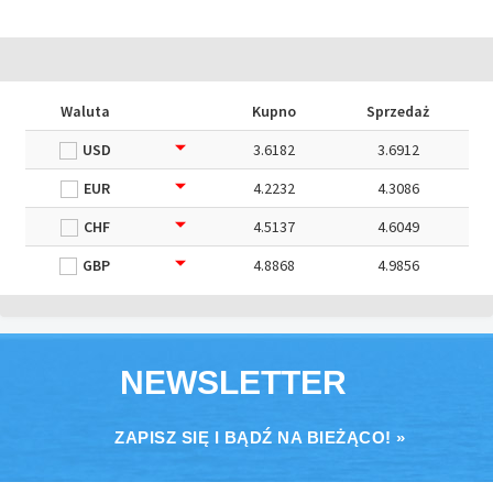
Waluta
Kupno
Sprzedaż
USD
3.6182
3.6912
EUR
4.2232
4.3086
CHF
4.5137
4.6049
GBP
4.8868
4.9856
NEWSLETTER
ZAPISZ SIĘ I BĄDŹ NA BIEŻĄCO! »