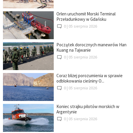
Orlen uruchomił Morski Terminal
Przeładunkowy w Gdańsku
0 |
05 sierpnia 2026
Początek dorocznych manewrów Han
Kuang na Tajwanie
0 |
05 sierpnia 2026
Coraz bliżej porozumienia w sprawie
odblokowania cieśniny O...
0 |
05 sierpnia 2026
Koniec strajku pilotów morskich w
Argentynie
0 |
05 sierpnia 2026