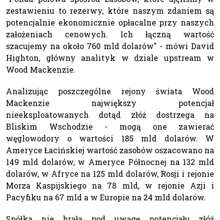
zestawieniu to rezerwy, które naszym zdaniem są
potencjalnie ekonomicznie opłacalne przy naszych
założeniach cenowych. Ich łączną wartość
szacujemy na około 760 mld dolarów" - mówi David
Highton, główny analityk w dziale upstream w
Wood Mackenzie.
Analizując poszczególne rejony świata Wood
Mackenzie największy potencjał
nieeksploatowanych dotąd złóż dostrzega na
Bliskim Wschodzie - mogą one zawierać
węglowodory o wartości 185 mld dolarów. W
Ameryce Łacińskiej wartość zasobów oszacowano na
149 mld dolarów, w Ameryce Północnej na 132 mld
dolarów, w Afryce na 125 mld dolarów, Rosji i rejonie
Morza Kaspijskiego na 78 mld, w rejonie Azji i
Pacyfiku na 67 mld a w Europie na 24 mld dolarów.
Spółka nie brała pod uwagę potencjału złóż