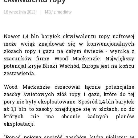
16 września 2013
|
MB/ z mediów
Nawet 1,4 bln baryłek ekwiwalentu ropy naftowej
może wciąż znajdować się w konwencjonalnych
złożach ropy i gazu na całym świecie - wynika z
szacunków firmy Wood Mackenzie. Największy
potencjał kryje Bliski Wschód, Europa jest na końcu
zestawienia.
Wood Mackenzie oszacował łączne potencjalne
zasoby światowych złóż ropy i gazu, które do tej
pory nie były eksploatowane. Spośród 1,4 bln baryłek
aż 1,1 bln to zasoby znajdujące się w złożach, co do
których nie ma obecnie żadnych planów
eksploatacji.
"Ponad połowa spośród zasobów, które ujęliśmy w