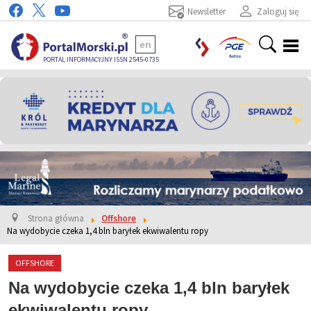
Newsletter
Zaloguj się
en
PORTAL INFORMACYJNY ISSN 2545-0735
Strona główna
Offshore
Na wydobycie czeka 1,4 bln baryłek ekwiwalentu ropy
OFFSHORE
Na wydobycie czeka 1,4 bln baryłek
ekwiwalentu ropy