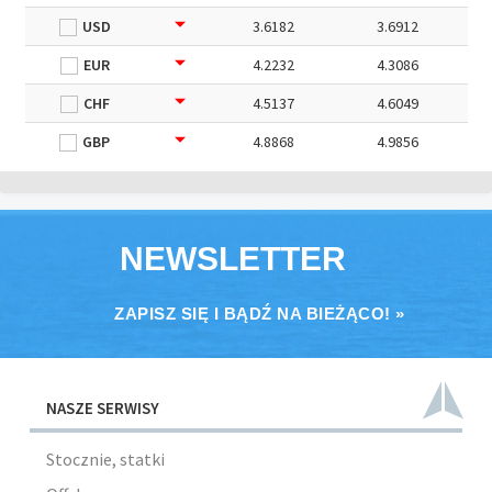
USD
3.6182
3.6912
EUR
4.2232
4.3086
CHF
4.5137
4.6049
GBP
4.8868
4.9856
NEWSLETTER
ZAPISZ SIĘ I BĄDŹ NA BIEŻĄCO! »
NASZE SERWISY
Stocznie, statki