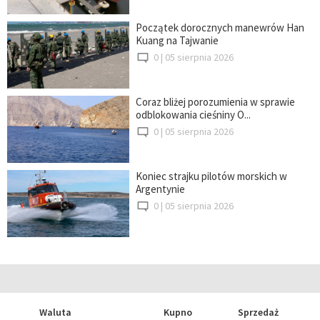
Początek dorocznych manewrów Han
Kuang na Tajwanie
0 |
05 sierpnia 2026
Coraz bliżej porozumienia w sprawie
odblokowania cieśniny O...
0 |
05 sierpnia 2026
Koniec strajku pilotów morskich w
Argentynie
0 |
05 sierpnia 2026
Waluta
Kupno
Sprzedaż