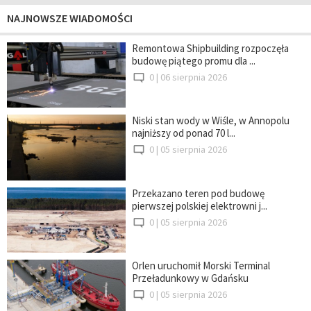
NAJNOWSZE WIADOMOŚCI
Remontowa Shipbuilding rozpoczęła
budowę piątego promu dla ...
0 |
06 sierpnia 2026
Niski stan wody w Wiśle, w Annopolu
najniższy od ponad 70 l...
0 |
05 sierpnia 2026
Przekazano teren pod budowę
pierwszej polskiej elektrowni j...
0 |
05 sierpnia 2026
Orlen uruchomił Morski Terminal
Przeładunkowy w Gdańsku
0 |
05 sierpnia 2026