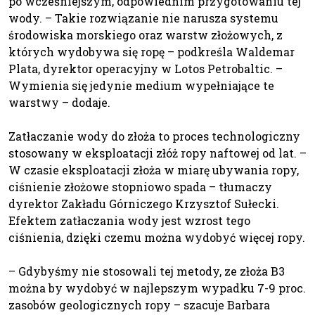
po wcześniejszym, odpowiednim przygotowaniu tej
wody. – Takie rozwiązanie nie narusza systemu
środowiska morskiego oraz warstw złożowych, z
których wydobywa się ropę – podkreśla Waldemar
Plata, dyrektor operacyjny w Lotos Petrobaltic. –
Wymienia się jedynie medium wypełniające te
warstwy – dodaje.
Zatłaczanie wody do złoża to proces technologiczny
stosowany w eksploatacji złóż ropy naftowej od lat. –
W czasie eksploatacji złoża w miarę ubywania ropy,
ciśnienie złożowe stopniowo spada – tłumaczy
dyrektor Zakładu Górniczego Krzysztof Sułecki.
Efektem zatłaczania wody jest wzrost tego
ciśnienia, dzięki czemu można wydobyć więcej ropy.
– Gdybyśmy nie stosowali tej metody, ze złoża B3
można by wydobyć w najlepszym wypadku 7-9 proc.
zasobów geologicznych ropy – szacuje Barbara