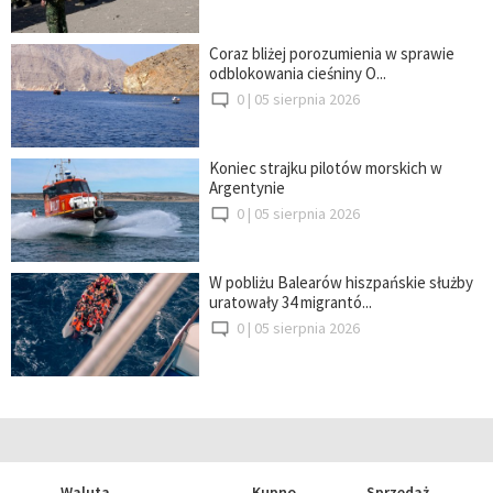
Coraz bliżej porozumienia w sprawie
odblokowania cieśniny O...
0 |
05 sierpnia 2026
Koniec strajku pilotów morskich w
Argentynie
0 |
05 sierpnia 2026
W pobliżu Balearów hiszpańskie służby
uratowały 34 migrantó...
0 |
05 sierpnia 2026
Waluta
Kupno
Sprzedaż