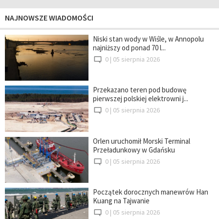
NAJNOWSZE WIADOMOŚCI
Niski stan wody w Wiśle, w Annopolu
najniższy od ponad 70 l...
0 |
05 sierpnia 2026
Przekazano teren pod budowę
pierwszej polskiej elektrowni j...
0 |
05 sierpnia 2026
Orlen uruchomił Morski Terminal
Przeładunkowy w Gdańsku
0 |
05 sierpnia 2026
Początek dorocznych manewrów Han
Kuang na Tajwanie
0 |
05 sierpnia 2026