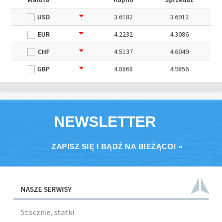
USD
3.6182
3.6912
EUR
4.2232
4.3086
CHF
4.5137
4.6049
GBP
4.8868
4.9856
NEWSLETTER
ZAPISZ SIĘ I BĄDŹ NA BIEŻĄCO! »
NASZE SERWISY
Stocznie, statki