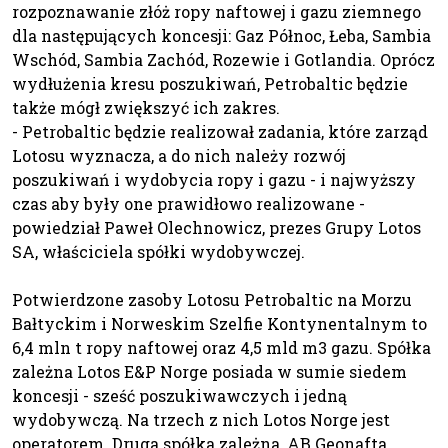
rozpoznawanie złóż ropy naftowej i gazu ziemnego
dla następujących koncesji: Gaz Północ, Łeba, Sambia
Wschód, Sambia Zachód, Rozewie i Gotlandia. Oprócz
wydłużenia kresu poszukiwań, Petrobaltic będzie
także mógł zwiększyć ich zakres.
- Petrobaltic będzie realizował zadania, które zarząd
Lotosu wyznacza, a do nich należy rozwój
poszukiwań i wydobycia ropy i gazu - i najwyższy
czas aby były one prawidłowo realizowane -
powiedział Paweł Olechnowicz, prezes Grupy Lotos
SA, właściciela spółki wydobywczej.
Potwierdzone zasoby Lotosu Petrobaltic na Morzu
Bałtyckim i Norweskim Szelfie Kontynentalnym to
6,4 mln t ropy naftowej oraz 4,5 mld m3 gazu. Spółka
zależna Lotos E&P Norge posiada w sumie siedem
koncesji - sześć poszukiwawczych i jedną
wydobywczą. Na trzech z nich Lotos Norge jest
operatorem. Druga spółka zależna, AB Geonafta,