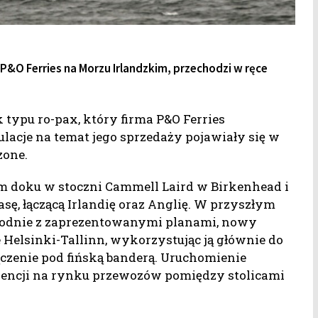
&O Ferries na Morzu Irlandzkim, przechodzi w ręce
 typu ro-pax, który firma P&O Ferries
ulacje na temat jego sprzedaży pojawiały się w
zone.
ym doku w stoczni Cammell Laird w Birkenhead i
sę, łączącą Irlandię oraz Anglię. W przyszłym
Zgodnie z zaprezentowanymi planami, nowy
ie Helsinki-Tallinn, wykorzystując ją głównie do
ączenie pod fińską banderą. Uruchomienie
rencji na rynku przewozów pomiędzy stolicami