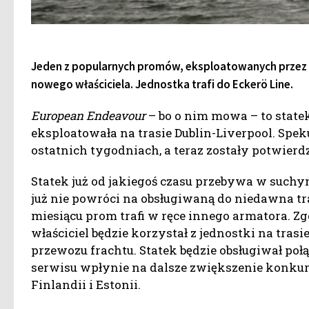
Jeden z popularnych promów, eksploatowanych przez P
nowego właściciela. Jednostka trafi do Eckerö Line.
European Endeavour
– bo o nim mowa – to statek
eksploatowała na trasie Dublin-Liverpool. Spek
ostatnich tygodniach, a teraz zostały potwierd
Statek już od jakiegoś czasu przebywa w such
już nie powróci na obsługiwaną do niedawna tra
miesiącu prom trafi w ręce innego armatora. 
właściciel będzie korzystał z jednostki na tras
przewozu frachtu. Statek będzie obsługiwał poł
serwisu wpłynie na dalsze zwiększenie konku
Finlandii i Estonii.