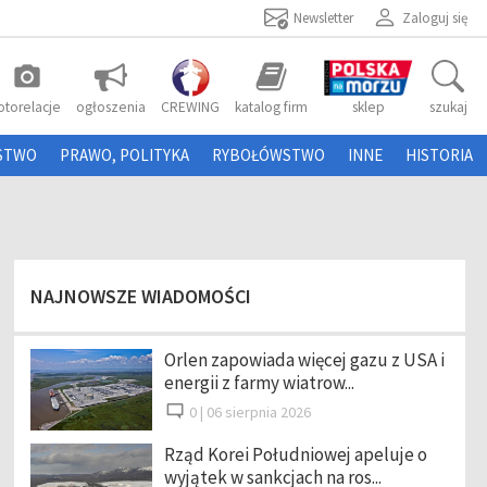
Newsletter
Zaloguj się
photo_camera
otorelacje
ogłoszenia
CREWING
katalog firm
sklep
szukaj
STWO
PRAWO, POLITYKA
RYBOŁÓWSTWO
INNE
HISTORIA
NAJNOWSZE WIADOMOŚCI
Orlen zapowiada więcej gazu z USA i
energii z farmy wiatrow...
0 |
06 sierpnia 2026
Rząd Korei Południowej apeluje o
wyjątek w sankcjach na ros...