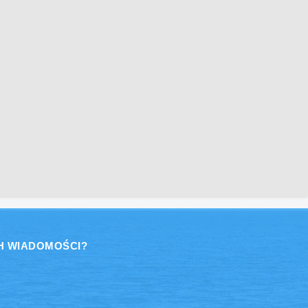
H WIADOMOŚCI?