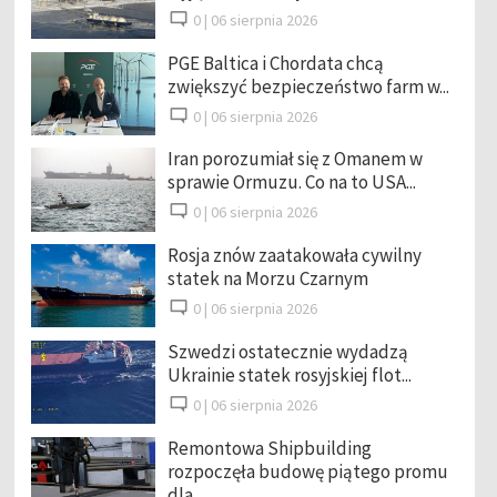
0 |
06 sierpnia 2026
PGE Baltica i Chordata chcą
zwiększyć bezpieczeństwo farm w...
0 |
06 sierpnia 2026
Iran porozumiał się z Omanem w
sprawie Ormuzu. Co na to USA...
0 |
06 sierpnia 2026
Rosja znów zaatakowała cywilny
statek na Morzu Czarnym
0 |
06 sierpnia 2026
Szwedzi ostatecznie wydadzą
Ukrainie statek rosyjskiej flot...
0 |
06 sierpnia 2026
Remontowa Shipbuilding
rozpoczęła budowę piątego promu
dla ...