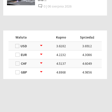
0 |
06 sierpnia 2026
Waluta
Kupno
Sprzedaż
USD
3.6182
3.6912
EUR
4.2232
4.3086
CHF
4.5137
4.6049
GBP
4.8868
4.9856