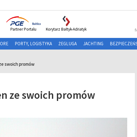
Partner Portalu
Korytarz Bałtyk-Adriatyk
f
HORE
PORTY, LOGISTYKA
ŻEGLUGA
JACHTING
BEZPIECZEŃ
 ze swoich promów
den ze swoich promów