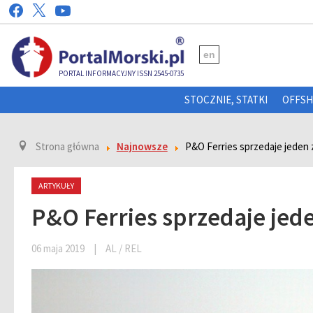
en
PORTAL INFORMACYJNY ISSN 2545-0735
STOCZNIE, STATKI
OFFS
Strona główna
Najnowsze
P&O Ferries sprzedaje jeden
ARTYKUŁY
P&O Ferries sprzedaje je
06 maja 2019
|
AL / REL