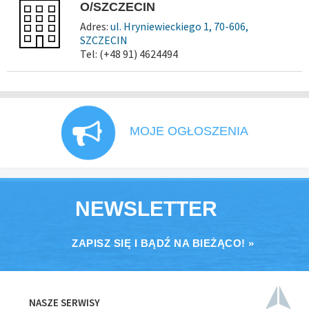
O/SZCZECIN
Adres:
ul. Hryniewieckiego 1, 70-606,
SZCZECIN
Tel: (+48 91) 4624494
MOJE OGŁOSZENIA
NEWSLETTER
ZAPISZ SIĘ I BĄDŹ NA BIEŻĄCO! »
NASZE SERWISY