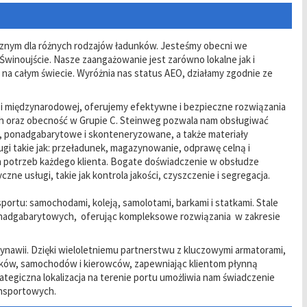
cznym dla różnych rodzajów ładunków. Jesteśmy obecni we
Świnoujście. Nasze zaangażowanie jest zarówno lokalne jak i
 na całym świecie. Wyróżnia nas status AEO, działamy zgodnie ze
k i międzynarodowej, oferujemy efektywne i bezpieczne rozwiązania
h oraz obecność w Grupie C. Steinweg pozwala nam obsługiwać
, ponadgabarytowe i skonteneryzowane, a także materiały
i takie jak: przeładunek, magazynowanie, odprawę celną i
 potrzeb każdego klienta. Bogate doświadczenie w obsłudze
e usługi, takie jak kontrola jakości, czyszczenie i segregacja.
ortu: samochodami, koleją, samolotami, barkami i statkami. Stale
nadgabarytowych, oferując kompleksowe rozwiązania w zakresie
ynawii. Dzięki wieloletniemu partnerstwu z kluczowymi armatorami,
nków, samochodów i kierowców, zapewniając klientom płynną
ategiczna lokalizacja na terenie portu umożliwia nam świadczenie
nsportowych.