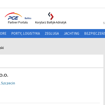
Partner Portalu
Korytarz Bałtyk-Adriatyk
f
HORE
PORTY, LOGISTYKA
ŻEGLUGA
JACHTING
BEZPIECZEŃ
ski
O.O.
 Szczecin