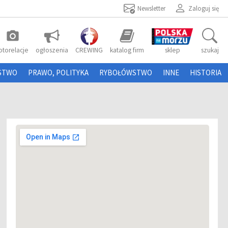
Newsletter
Zaloguj się
photo_camera
otorelacje
ogłoszenia
CREWING
katalog firm
sklep
szukaj
STWO
PRAWO, POLITYKA
RYBOŁÓWSTWO
INNE
HISTORIA