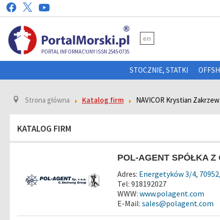
en
PORTAL INFORMACYJNY ISSN 2545-0735
STOCZNIE, STATKI
OFFS
Strona główna
Katalog firm
NAVICOR Krystian Zakrzew
KATALOG FIRM
POL-AGENT SPÓŁKA Z 
Adres:
Energetyków 3/4, 70952,
Tel: 918192027
WWW:
www.polagent.com
E-Mail:
sales@polagent.com