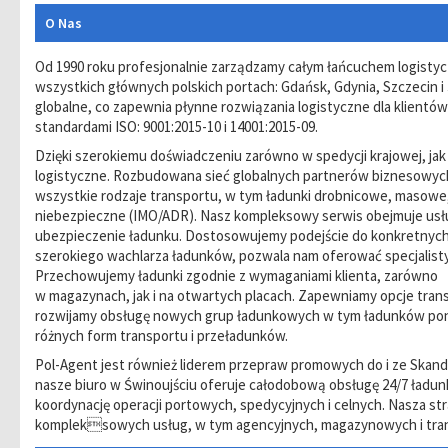
O Nas
Od 1990 roku profesjonalnie zarządzamy całym łańcuchem logisty
wszystkich głównych polskich portach: Gdańsk, Gdynia, Szczecin i 
globalne, co zapewnia płynne rozwiązania logistyczne dla klientów
standardami ISO: 9001:2015-10 i 14001:2015-09.
Dzięki szerokiemu doświadczeniu zarówno w spedycji krajowej, ja
logistyczne. Rozbudowana sieć globalnych partnerów biznesowyc
wszystkie rodzaje transportu, w tym ładunki drobnicowe, masowe
niebezpieczne (IMO/ADR). Nasz kompleksowy serwis obejmuje usług
ubezpieczenie ładunku. Dostosowujemy podejście do konkretnych
szerokiego wachlarza ładunków, pozwala nam oferować specjalistyczn
Przechowujemy ładunki zgodnie z wymaganiami klienta, zarówno
w magazynach, jak i na otwartych placach. Zapewniamy opcje transp
rozwijamy obsługę nowych grup ładunkowych w tym ładunków po
różnych form transportu i przeładunków.
Pol-Agent jest również liderem przepraw promowych do i ze Skand
nasze biuro w Świnoujściu oferuje całodobową obsługę 24/7 ładu
koordynację operacji portowych, spedycyjnych i celnych. Nasza str
kompleksowych usług, w tym agencyjnych, magazynowych i tra