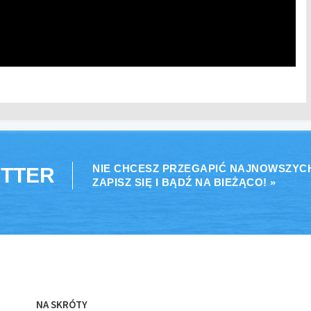
NIE CHCESZ PRZEGAPIĆ NAJNOWSZYC
TTER
ZAPISZ SIĘ I BĄDŹ NA BIEŻĄCO! »
NA SKRÓTY