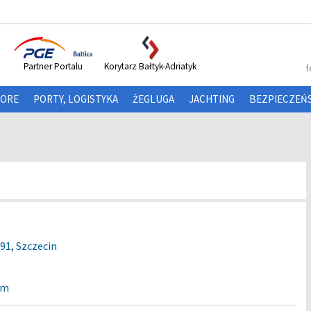
Partner Portalu
Korytarz Bałtyk-Adriatyk
f
HORE
PORTY, LOGISTYKA
ŻEGLUGA
JACHTING
BEZPIECZEŃ
91, Szczecin
om