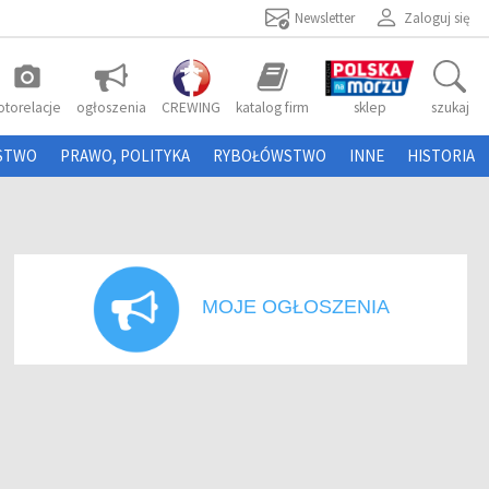
Newsletter
Zaloguj się
photo_camera
otorelacje
ogłoszenia
CREWING
katalog firm
sklep
szukaj
STWO
PRAWO, POLITYKA
RYBOŁÓWSTWO
INNE
HISTORIA
MOJE OGŁOSZENIA