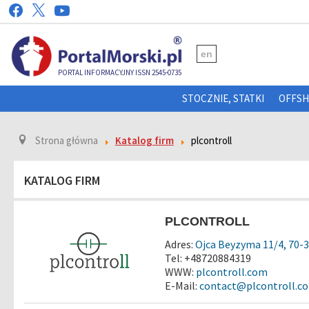
en
PORTAL INFORMACYJNY ISSN 2545-0735
STOCZNIE, STATKI
OFFS
Strona główna
Katalog firm
plcontroll
KATALOG FIRM
PLCONTROLL
Adres:
Ojca Beyzyma 11/4, 70-3
Tel: +48720884319
WWW:
plcontroll.com
E-Mail:
contact@plcontroll.c