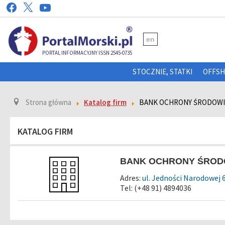
en
PORTAL INFORMACYJNY ISSN 2545-0735
STOCZNIE, STATKI
OFFS
Strona główna
Katalog firm
BANK OCHRONY ŚRODOWIS
KATALOG FIRM
BANK OCHRONY ŚRODO
Adres:
ul. Jedności Narodowej 
Tel: (+48 91) 4894036