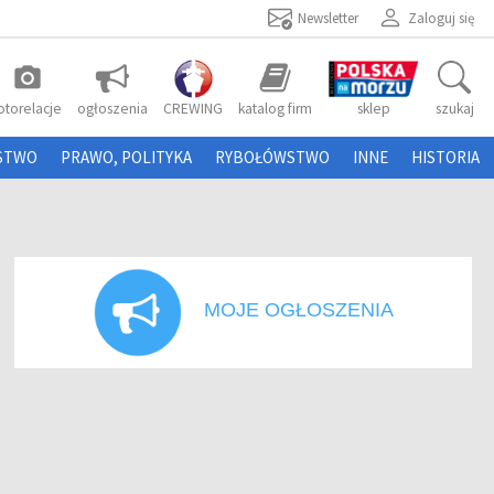
Newsletter
Zaloguj się
photo_camera
otorelacje
ogłoszenia
CREWING
katalog firm
sklep
szukaj
STWO
PRAWO, POLITYKA
RYBOŁÓWSTWO
INNE
HISTORIA
MOJE OGŁOSZENIA