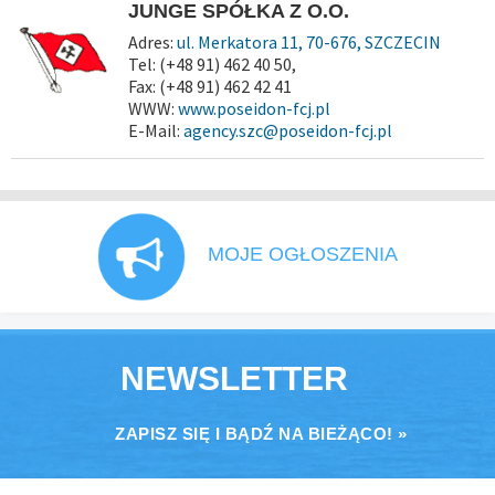
JUNGE SPÓŁKA Z O.O.
Adres:
ul. Merkatora 11, 70-676, SZCZECIN
Tel: (+48 91) 462 40 50,
Fax: (+48 91) 462 42 41
WWW:
www.poseidon-fcj.pl
E-Mail:
agency.szc@poseidon-fcj.pl
MOJE OGŁOSZENIA
NEWSLETTER
ZAPISZ SIĘ I BĄDŹ NA BIEŻĄCO! »