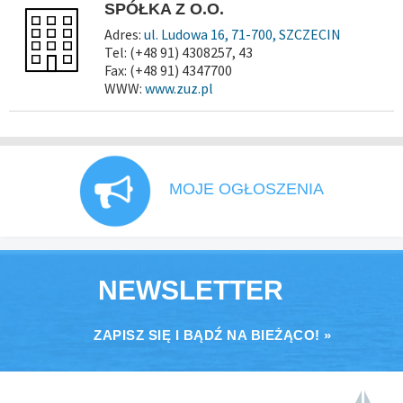
SPÓŁKA Z O.O.
Adres:
ul. Ludowa 16, 71-700, SZCZECIN
Tel: (+48 91) 4308257, 43
Fax: (+48 91) 4347700
WWW:
www.zuz.pl
MOJE OGŁOSZENIA
NEWSLETTER
ZAPISZ SIĘ I BĄDŹ NA BIEŻĄCO! »