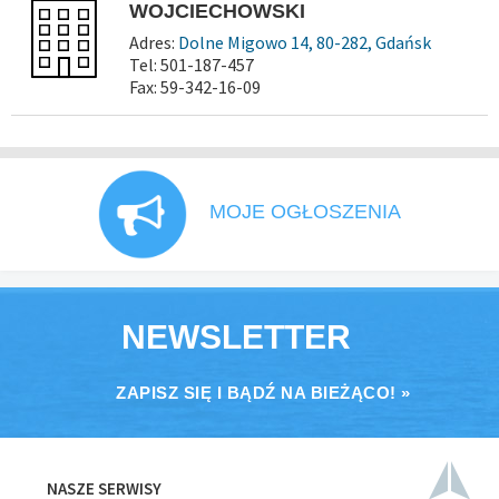
WOJCIECHOWSKI
Adres:
Dolne Migowo 14, 80-282, Gdańsk
Tel: 501-187-457
Fax: 59-342-16-09
MOJE OGŁOSZENIA
NEWSLETTER
ZAPISZ SIĘ I BĄDŹ NA BIEŻĄCO! »
NASZE SERWISY