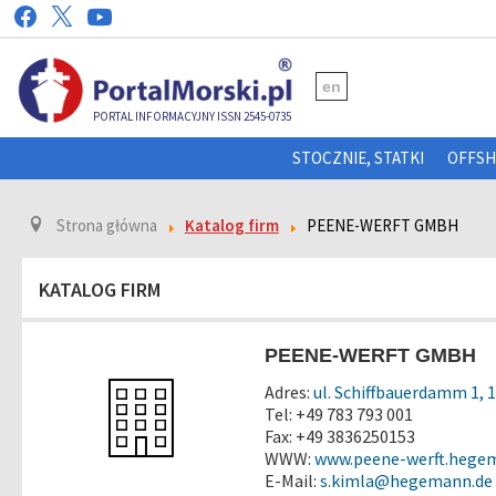
en
PORTAL INFORMACYJNY ISSN 2545-0735
STOCZNIE, STATKI
OFFS
Strona główna
Katalog firm
PEENE-WERFT GMBH
KATALOG FIRM
PEENE-WERFT GMBH
Adres:
ul. Schiffbauerdamm 1, 
Tel: +49 783 793 001
Fax: +49 3836250153
WWW:
www.peene-werft.hege
E-Mail:
s.kimla@hegemann.de