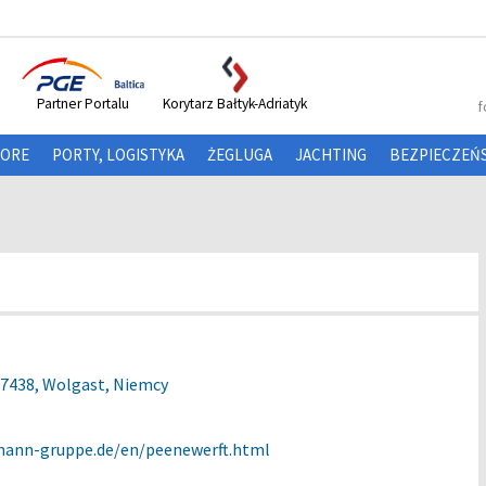
Partner Portalu
Korytarz Bałtyk-Adriatyk
f
HORE
PORTY, LOGISTYKA
ŻEGLUGA
JACHTING
BEZPIECZEŃ
17438, Wolgast, Niemcy
mann-gruppe.de/en/peenewerft.html