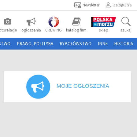
Newsletter
Zaloguj się
photo_camera
otorelacje
ogłoszenia
CREWING
katalog firm
sklep
szukaj
STWO
PRAWO, POLITYKA
RYBOŁÓWSTWO
INNE
HISTORIA
MOJE OGŁOSZENIA