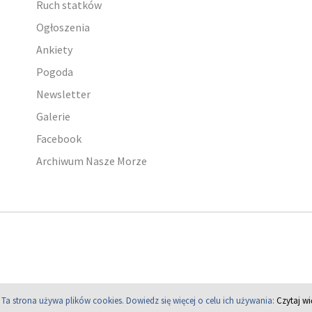
Ruch statków
Ogłoszenia
Ankiety
Pogoda
Newsletter
Galerie
Facebook
Archiwum Nasze Morze
Ta strona używa plików cookies.
Dowiedz się więcej o celu ich używania:
Czytaj wi
Copyright © 2004 - 2026 PortalMorski.pl. Wszelkie prawa zastrzeżone.