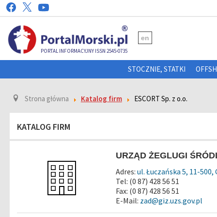
en
PORTAL INFORMACYJNY ISSN 2545-0735
STOCZNIE, STATKI
OFFS
Strona główna
Katalog firm
ESCORT Sp. z o.o.
KATALOG FIRM
URZĄD ŻEGLUGI ŚRÓD
Adres:
ul. Łuczańska 5, 11-500,
Tel: (0 87) 428 56 51
Fax: (0 87) 428 56 51
E-Mail:
zad@giz.uzs.gov.pl