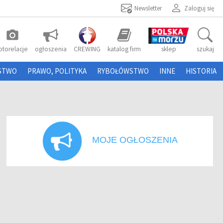
Newsletter
Zaloguj się
photo_camera
otorelacje
ogłoszenia
CREWING
katalog firm
sklep
szukaj
STWO
PRAWO, POLITYKA
RYBOŁÓWSTWO
INNE
HISTORIA
MOJE OGŁOSZENIA