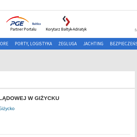
Partner Portalu
Korytarz Bałtyk-Adriatyk
f
HORE
PORTY, LOGISTYKA
ŻEGLUGA
JACHTING
BEZPIECZEŃ
LĄDOWEJ W GIŻYCKU
 Giżycko