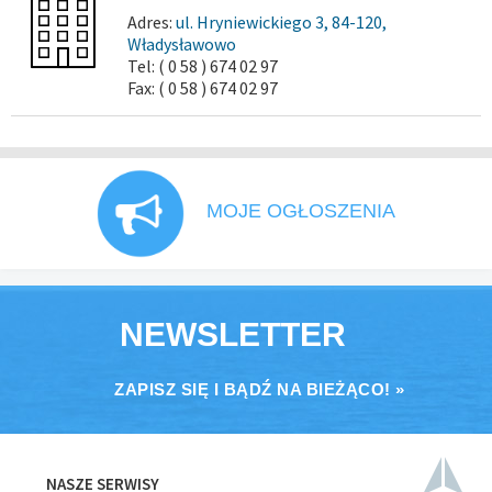
Adres:
ul. Hryniewickiego 3, 84-120,
Władysławowo
Tel: ( 0 58 ) 674 02 97
Fax: ( 0 58 ) 674 02 97
MOJE OGŁOSZENIA
NEWSLETTER
ZAPISZ SIĘ I BĄDŹ NA BIEŻĄCO! »
NASZE SERWISY