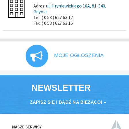
Adres:
ul. Hryniewickiego 10A, 81-340,
Gdynia
Tel: ( 0 58 ) 627 63 12
Fax: ( 0 58 ) 627 63 15
MOJE OGŁOSZENIA
NEWSLETTER
ZAPISZ SIĘ I BĄDŹ NA BIEŻĄCO! »
NASZE SERWISY