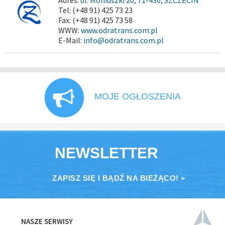
Adres:
ul. Moniuszki 20, 71-430, SZCZECIN
Tel: (+48 91) 425 73 23
Fax: (+48 91) 425 73 58
WWW:
www.odratrans.com.pl
E-Mail:
info@odratrans.com.pl
MOJE OGŁOSZENIA
NEWSLETTER
ZAPISZ SIĘ I BĄDŹ NA BIEŻĄCO! »
NASZE SERWISY