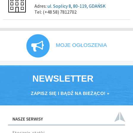
Adres:
ul. Soplicy 8, 80-119, GDAŃSK
Tel: (+48 58) 7812702
MOJE OGŁOSZENIA
NEWSLETTER
ZAPISZ SIĘ I BĄDŹ NA BIEŻĄCO! »
NASZE SERWISY
Stocznie, statki