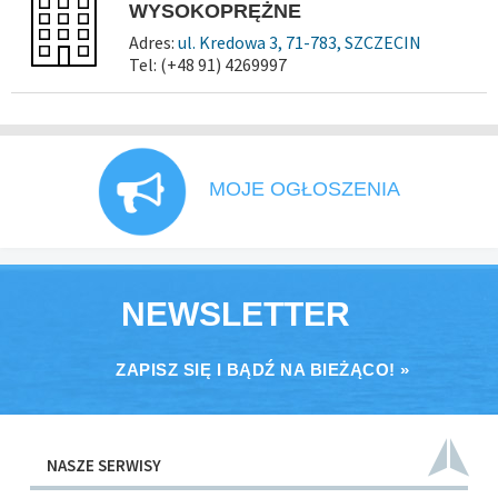
WYSOKOPRĘŻNE
Adres:
ul. Kredowa 3, 71-783, SZCZECIN
Tel: (+48 91) 4269997
MOJE OGŁOSZENIA
NEWSLETTER
ZAPISZ SIĘ I BĄDŹ NA BIEŻĄCO! »
NASZE SERWISY