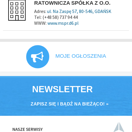
RATOWNICZA SPÓŁKA Z O.O.
Adres:
ul. Na Zaspę 57, 80-546, GDAŃSK
Tel: (+48 58) 737 94 44
WWW:
www.mspr.d6.pl
MOJE OGŁOSZENIA
NEWSLETTER
ZAPISZ SIĘ I BĄDŹ NA BIEŻĄCO! »
NASZE SERWISY