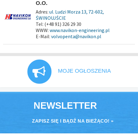
O.O.
Adres:
ul. Ludzi Morza 13, 72-602,
ŚWINOUJŚCIE
Tel: (+48 91) 326 29 30
WWW:
www.navikon-engineering.pl
E-Mail:
volvopenta@navikon.pl
MOJE OGŁOSZENIA
NEWSLETTER
ZAPISZ SIĘ I BĄDŹ NA BIEŻĄCO! »