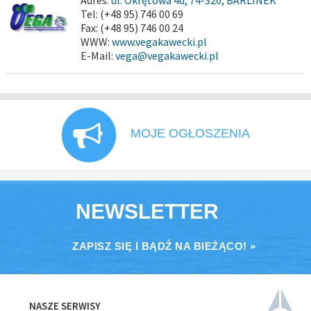
Adres:
ul. Okrętowa 4d, 74-320, BARLINEK
Tel: (+48 95) 746 00 69
Fax: (+48 95) 746 00 24
WWW:
www.vegakawecki.pl
E-Mail:
vega@vegakawecki.pl
MOJE OGŁOSZENIA
NEWSLETTER
ZAPISZ SIĘ I BĄDŹ NA BIEŻĄCO! »
NASZE SERWISY