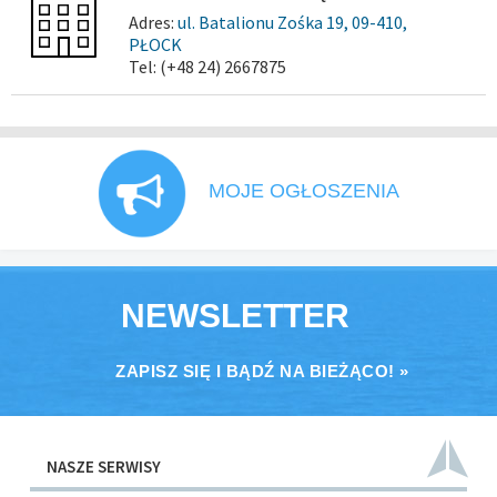
Adres:
ul. Batalionu Zośka 19, 09-410,
PŁOCK
Tel: (+48 24) 2667875
MOJE OGŁOSZENIA
NEWSLETTER
ZAPISZ SIĘ I BĄDŹ NA BIEŻĄCO! »
NASZE SERWISY