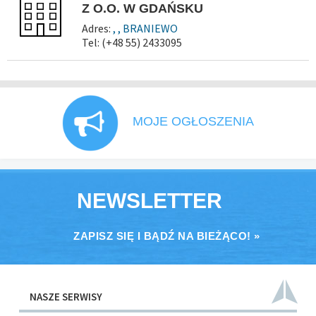
Z O.O. W GDAŃSKU
Adres:
, , BRANIEWO
Tel: (+48 55) 2433095
MOJE OGŁOSZENIA
NEWSLETTER
ZAPISZ SIĘ I BĄDŹ NA BIEŻĄCO! »
NASZE SERWISY