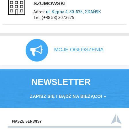
SZUMOWSKI
Adres:
ul. Kępna 4, 80-635, GDAŃSK
Tel: (+48 58) 3073675
MOJE OGŁOSZENIA
NEWSLETTER
ZAPISZ SIĘ I BĄDŹ NA BIEŻĄCO! »
NASZE SERWISY