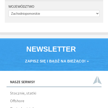
WOJEWÓDZTWO
NEWSLETTER
ZAPISZ SIĘ I BĄDŹ NA BIEŻĄCO! »
NASZE SERWISY
Stocznie, statki
Offshore