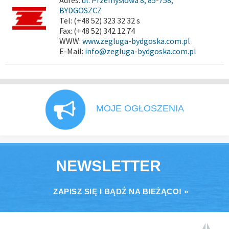
Adres:
ul. Przemysłowa 8, 85-758,
BYDGOSZCZ
Tel: (+48 52) 323 32 32 s
Fax: (+48 52) 342 12 74
WWW:
www.zegluga-bydgoska.com.pl
E-Mail:
info@zegluga-bydgoska.com.pl
MOJE OGŁOSZENIA
NEWSLETTER
ZAPISZ SIĘ I BĄDŹ NA BIEŻĄCO! »