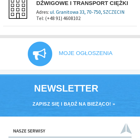
DŹWIGOWE I TRANSPORT CIĘŻKI
Adres:
ul. Granitowa 33, 70-750, SZCZECIN
Tel: (+48 91) 4608102
MOJE OGŁOSZENIA
NEWSLETTER
ZAPISZ SIĘ I BĄDŹ NA BIEŻĄCO! »
NASZE SERWISY