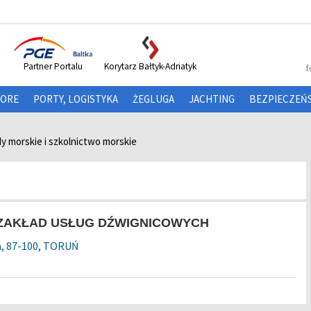
Partner Portalu
Korytarz Bałtyk-Adriatyk
f
HORE
PORTY, LOGISTYKA
ŻEGLUGA
JACHTING
BEZPIECZEŃ
dy morskie i szkolnictwo morskie
. ZAKŁAD USŁUG DŹWIGNICOWYCH
a, 87-100, TORUŃ