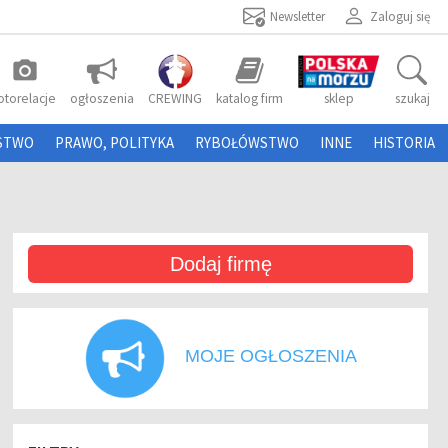
Newsletter
Zaloguj się
photo_camera
otorelacje
ogłoszenia
CREWING
katalog firm
sklep
szukaj
STWO
PRAWO, POLITYKA
RYBOŁÓWSTWO
INNE
HISTORIA
Dodaj firmę
MOJE OGŁOSZENIA