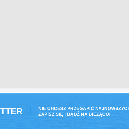
NIE CHCESZ PRZEGAPIĆ NAJNOWSZYC
TTER
ZAPISZ SIĘ I BĄDŹ NA BIEŻĄCO! »