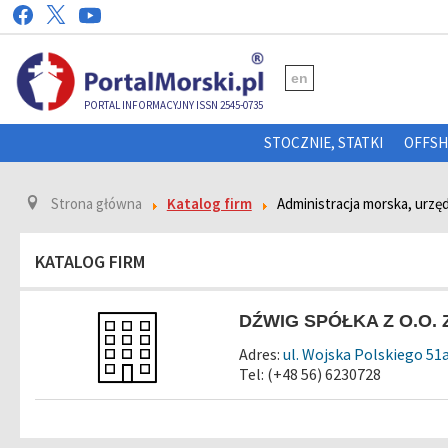
en
PORTAL INFORMACYJNY ISSN 2545-0735
STOCZNIE, STATKI
OFFS
Strona główna
Katalog firm
Administracja morska, urzę
KATALOG FIRM
DŹWIG SPÓŁKA Z O.O
Adres:
ul. Wojska Polskiego 51
Tel: (+48 56) 6230728