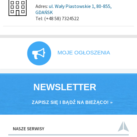
Adres:
ul. Wały Piastowskie 1, 80-855,
GDAŃSK
Tel: (+48 58) 7324522
MOJE OGŁOSZENIA
NEWSLETTER
ZAPISZ SIĘ I BĄDŹ NA BIEŻĄCO! »
NASZE SERWISY