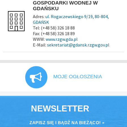
GOSPODARKI WODNEJ W
GDAŃSKU
Adres:
ul. Rogaczewskiego 9/19, 80-804,
GDAŃSK
Tel: (+48 58) 326 18 88
Fax: (+48 58) 326 18 89
WWW:
www.rzgw.gda.pl
E-Mail:
sekretariat@gdansk.rzgw.gov.pl
MOJE OGŁOSZENIA
NEWSLETTER
ZAPISZ SIĘ I BĄDŹ NA BIEŻĄCO! »