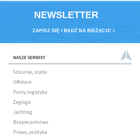
NEWSLETTER
ZAPISZ SIĘ I BĄDŹ NA BIEŻĄCO! »
NASZE SERWISY
Stocznie, statki
Offshore
Porty, logistyka
Żegluga
Jachting
Bezpieczeństwo
Prawo, polityka