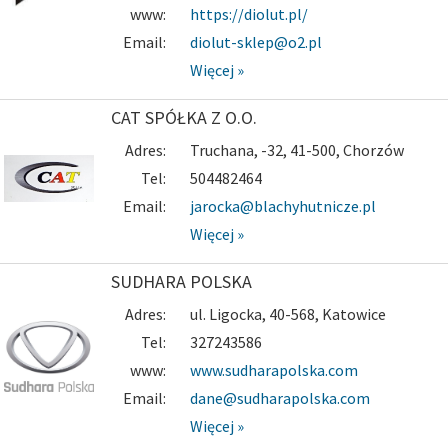
www:
https://diolut.pl/
Email:
diolut-sklep@o2.pl
Więcej »
CAT SPÓŁKA Z O.O.
Adres:
Truchana, -32, 41-500, Chorzów
Tel:
504482464
Email:
jarocka@blachyhutnicze.pl
Więcej »
SUDHARA POLSKA
Adres:
ul. Ligocka, 40-568, Katowice
Tel:
327243586
www:
www.sudharapolska.com
Email:
dane@sudharapolska.com
Więcej »