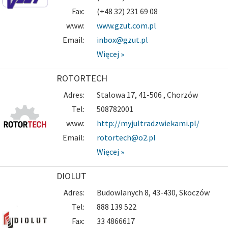
Fax:
(+48 32) 231 69 08
www:
www.gzut.com.pl
Email:
inbox@gzut.pl
Więcej »
ROTORTECH
Adres:
Stalowa 17, 41-506 , Chorzów
Tel:
508782001
www:
http://myjultradzwiekami.pl/
Email:
rotortech@o2.pl
Więcej »
DIOLUT
Adres:
Budowlanych 8, 43-430, Skoczów
Tel:
888 139 522
Fax:
33 4866617