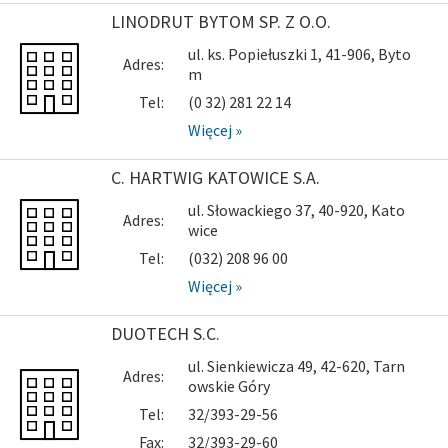
LINODRUT BYTOM SP. Z O.O.
ul. ks. Popiełuszki 1, 41-906, Byto
Adres:
m
Tel:
(0 32) 281 22 14
Więcej »
C. HARTWIG KATOWICE S.A.
ul. Słowackiego 37, 40-920, Kato
Adres:
wice
Tel:
(032) 208 96 00
Więcej »
DUOTECH S.C.
ul. Sienkiewicza 49, 42-620, Tarn
Adres:
owskie Góry
Tel:
32/393-29-56
Fax:
32/393-29-60