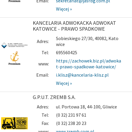
Email:
sekretariat@jasfbg.com.pl
Więcej »
KANCELARIA ADWOKACKA ADWOKAT
KATOWICE - PRAWO SPADKOWE
Sobieskiego 27/30, 40082, Kato
Adres:
wice
Tel:
695560425
https://zachowek.biz.pl/adwoka
www:
t-prawo-spadkowe-katowice/
Email:
i.klisz@kancelaria-klisz.pl
Więcej »
G.P.U.T. ZREMB S.A.
Adres:
ul. Portowa 18, 44-100, Gliwice
Tel:
(0 32) 231 97 61
Fax:
(0 32) 238 20 23
www:
www.zremb.com.pl