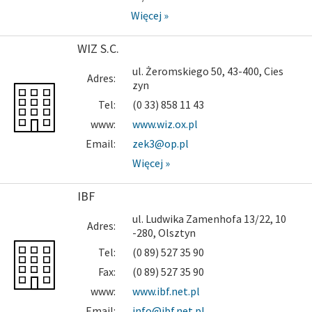
Więcej »
WIZ S.C.
ul. Żeromskiego 50, 43-400, Cies
Adres:
zyn
Tel:
(0 33) 858 11 43
www:
www.wiz.ox.pl
Email:
zek3@op.pl
Więcej »
IBF
ul. Ludwika Zamenhofa 13/22, 10
Adres:
-280, Olsztyn
Tel:
(0 89) 527 35 90
Fax:
(0 89) 527 35 90
www:
www.ibf.net.pl
Email:
info@ibf.net.pl