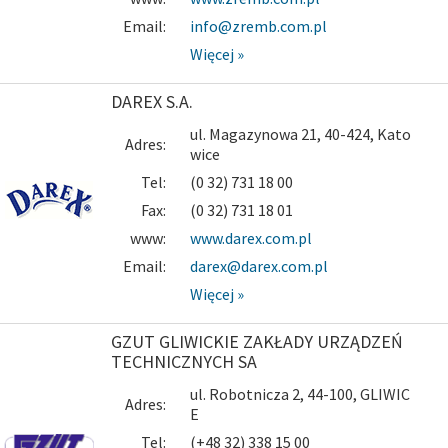
Email:
info@zremb.com.pl
Więcej »
DAREX S.A.
ul. Magazynowa 21, 40-424, Kato
Adres:
wice
Tel:
(0 32) 731 18 00
Fax:
(0 32) 731 18 01
www:
www.darex.com.pl
Email:
darex@darex.com.pl
Więcej »
GZUT GLIWICKIE ZAKŁADY URZĄDZEŃ
TECHNICZNYCH SA
ul. Robotnicza 2, 44-100, GLIWIC
Adres:
E
Tel:
(+48 32) 338 15 00