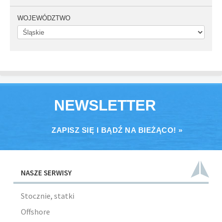
WOJEWÓDZTWO
NEWSLETTER
ZAPISZ SIĘ I BĄDŹ NA BIEŻĄCO! »
NASZE SERWISY
Stocznie, statki
Offshore