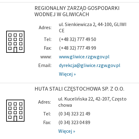
REGIONALNY ZARZĄD GOSPODARKI
WODNEJ W GLIWICACH
ul. Sienkiewicza 2, 44-100, GLIWI
Adres:
CE
Tel:
(+48 32) 777 49 50
Fax:
(+48 32) 777 49 99
www:
www.gliwice.rzgw.gov.pl
Email:
dyrekcja@gliwice.rzgw.gov.pl
Więcej »
HUTA STALI CZĘSTOCHOWA SP. Z O.O.
ul. Kucelińska 22, 42-207, Często
Adres:
chowa
Tel:
(0 34) 323 21 49
Fax:
(0 34) 323 04 89
Więcej »