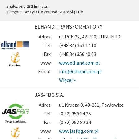
Znaleziono
232
firm dla:
Kategoria:
Wszystkie
Województwo:
Śląskie
ELHAND TRANSFORMATORY
Adres:
ul. PCK 22, 42-700, LUBLINIEC
Tel:
(+48 34) 353 17 10
Fax:
(+48 34) 356 40 03
www:
www.elhand.com.pl
Email:
info@elhand.com.pl
Więcej »
JAS-FBG S.A.
Adres:
ul. Krucza 8, 43-251, Pawłowice
Tel:
(0 32) 359 34 25
Fax:
(0 32) 252 80 34
www:
www.jasfbg.com.pl