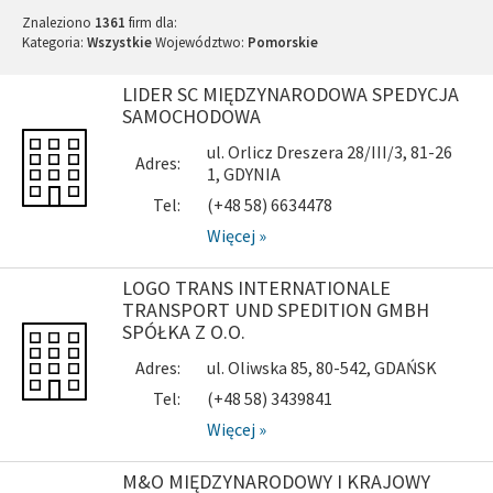
Znaleziono
1361
firm dla:
Kategoria:
Wszystkie
Województwo:
Pomorskie
LIDER SC MIĘDZYNARODOWA SPEDYCJA
SAMOCHODOWA
ul. Orlicz Dreszera 28/III/3, 81-26
Adres:
1, GDYNIA
Tel:
(+48 58) 6634478
Więcej »
LOGO TRANS INTERNATIONALE
TRANSPORT UND SPEDITION GMBH
SPÓŁKA Z O.O.
Adres:
ul. Oliwska 85, 80-542, GDAŃSK
Tel:
(+48 58) 3439841
Więcej »
M&O MIĘDZYNARODOWY I KRAJOWY