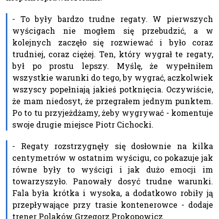
- To były bardzo trudne regaty. W pierwszych
wyścigach nie mogłem się przebudzić, a w
kolejnych zaczęło się rozwiewać i było coraz
trudniej, coraz ciężej. Ten, który wygrał te regaty,
był po prostu lepszy. Myślę, że wypełniłem
wszystkie warunki do tego, by wygrać, aczkolwiek
wszyscy popełniają jakieś potknięcia. Oczywiście,
że mam niedosyt, że przegrałem jednym punktem.
Po to tu przyjeżdżamy, żeby wygrywać - komentuje
swoje drugie miejsce Piotr Cichocki.
- Regaty rozstrzygnęły się dosłownie na kilka
centymetrów w ostatnim wyścigu, co pokazuje jak
równe były to wyścigi i jak dużo emocji im
towarzyszyło. Panowały dosyć trudne warunki.
Fala była krótka i wysoka, a dodatkowo robiły ją
przepływające przy trasie kontenerowce - dodaje
trener Polaków Grzegorz Prokopowicz.