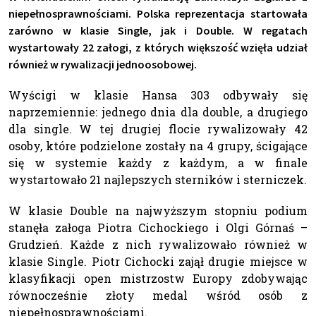
niepełnosprawnościami. Polska reprezentacja startowała
zarówno w klasie Single, jak i Double. W regatach
wystartowały 22 załogi, z których większość wzięła udział
również w rywalizacji jednoosobowej.
Wyścigi w klasie Hansa 303 odbywały się
naprzemiennie: jednego dnia dla double, a drugiego
dla single. W tej drugiej flocie rywalizowały 42
osoby, które podzielone zostały na 4 grupy, ścigające
się w systemie każdy z każdym, a w finale
wystartowało 21 najlepszych sterników i sterniczek.
W klasie Double na najwyższym stopniu podium
stanęła załoga Piotra Cichockiego i Olgi Górnaś –
Grudzień. Każde z nich rywalizowało również w
klasie Single. Piotr Cichocki zajął drugie miejsce w
klasyfikacji open mistrzostw Europy zdobywając
równocześnie złoty medal wśród osób z
niepełnosprawnościami.