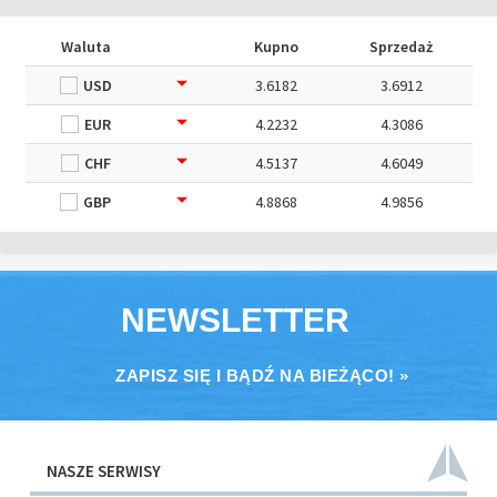
Waluta
Kupno
Sprzedaż
USD
3.6182
3.6912
EUR
4.2232
4.3086
CHF
4.5137
4.6049
GBP
4.8868
4.9856
NEWSLETTER
ZAPISZ SIĘ I BĄDŹ NA BIEŻĄCO! »
NASZE SERWISY