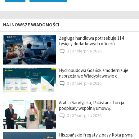
NAJNOWSZE WIADOMOŚCI
Żegluga handlowa potrzebuje 114
tysięcy dodatkowych oficeró...
0 |
07 sierpnia 2026
Hydrobudowa Gdańsk zmodernizuje
nabrzeża we Władysławowie d...
0 |
07 sierpnia 2026
Arabia Saudyjska, Pakistan i Turcja
podpisały wspólną umowę...
0 |
07 sierpnia 2026
Hiszpańskie fregaty z bazy Rota płyną