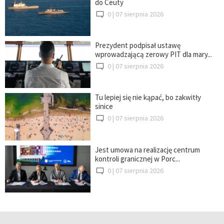
do Ceuty
0 |
07 sierpnia 2026
Prezydent podpisał ustawę
wprowadzającą zerowy PIT dla mary...
0 |
07 sierpnia 2026
Tu lepiej się nie kąpać, bo zakwitły
sinice
0 |
07 sierpnia 2026
Jest umowa na realizację centrum
kontroli granicznej w Porc...
0 |
07 sierpnia 2026