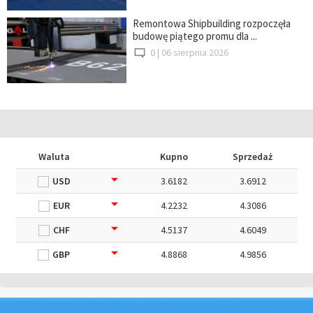
Remontowa Shipbuilding rozpoczęła
budowę piątego promu dla ...
0 |
06 sierpnia 2026
Waluta
Kupno
Sprzedaż
USD
3.6182
3.6912
EUR
4.2232
4.3086
CHF
4.5137
4.6049
GBP
4.8868
4.9856