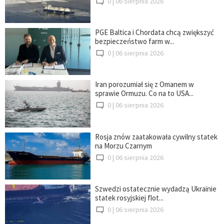
0 |
06 sierpnia 2026
PGE Baltica i Chordata chcą zwiększyć
bezpieczeństwo farm w...
0 |
06 sierpnia 2026
Iran porozumiał się z Omanem w
sprawie Ormuzu. Co na to USA...
0 |
06 sierpnia 2026
Rosja znów zaatakowała cywilny statek
na Morzu Czarnym
0 |
06 sierpnia 2026
Szwedzi ostatecznie wydadzą Ukrainie
statek rosyjskiej flot...
0 |
06 sierpnia 2026