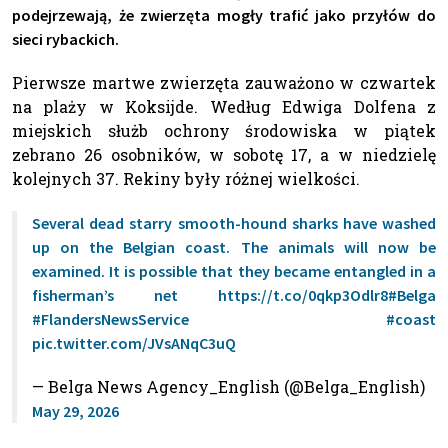
podejrzewają, że zwierzęta mogły trafić jako przyłów do
sieci rybackich.
Pierwsze martwe zwierzęta zauważono w czwartek
na plaży w Koksijde. Według Edwiga Dolfena z
miejskich służb ochrony środowiska w piątek
zebrano 26 osobników, w sobotę 17, a w niedzielę
kolejnych 37. Rekiny były różnej wielkości.
Several dead starry smooth-hound sharks have washed
up on the Belgian coast. The animals will now be
examined. It is possible that they became entangled in a
fisherman’s net
https://t.co/0qkp3Odlr8
#Belga
#FlandersNewsService
#coast
pic.twitter.com/JVsANqC3uQ
— Belga News Agency_English (@Belga_English)
May 29, 2026