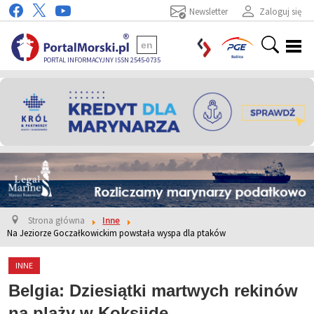
Newsletter
Zaloguj się
en
PORTAL INFORMACYJNY ISSN 2545-0735
Strona główna
Inne
Na Jeziorze Goczałkowickim powstała wyspa dla ptaków
INNE
Belgia: Dziesiątki martwych rekinów
na plaży w Koksijde