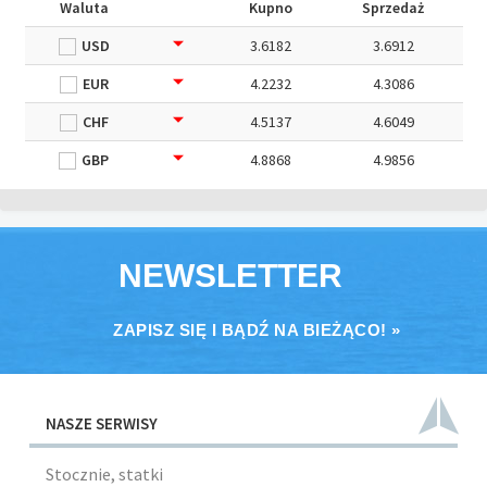
Waluta
Kupno
Sprzedaż
USD
3.6182
3.6912
EUR
4.2232
4.3086
CHF
4.5137
4.6049
GBP
4.8868
4.9856
NEWSLETTER
ZAPISZ SIĘ I BĄDŹ NA BIEŻĄCO! »
NASZE SERWISY
Stocznie, statki