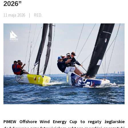
2026”
11 maja 2026
|
RED.
PIMEW Offshore Wind Energy Cup to regaty żeglarskie