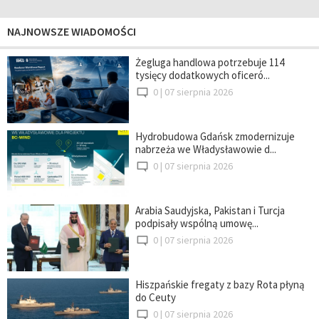
NAJNOWSZE WIADOMOŚCI
Żegluga handlowa potrzebuje 114
tysięcy dodatkowych oficeró...
0 |
07 sierpnia 2026
Hydrobudowa Gdańsk zmodernizuje
nabrzeża we Władysławowie d...
0 |
07 sierpnia 2026
Arabia Saudyjska, Pakistan i Turcja
podpisały wspólną umowę...
0 |
07 sierpnia 2026
Hiszpańskie fregaty z bazy Rota płyną
do Ceuty
0 |
07 sierpnia 2026