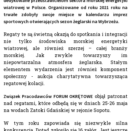
dedykowane przedstawicielom sektora morskiej energetyki
wiatrowej w Polsce. Organizowane od roku 2021 roku na
trwałe zdobyły swoje miejsce w kalendarzu imprez
sportowych otwierających sezon żeglarski na Wybrzeżu.
Regaty te są świetną okazją do spotkania i integracji
nie tylko środowiska morskiej energetyki
wiatrowej, ale również szerzej – całej branży
morskiej. Jak zwykle towarzyszy im
niepowtarzalna atmosfera żeglarska. Stałym
elementem wydarzenia jest również komponent
społeczny - aukcja charytatywna towarzysząca
regatowej kolacji.
objął patronat
Związek Pracodawców FORUM OKRĘTOWE
nad regatami, które odbędą się w dniach 25-26 maja
na wodach Zatoki Gdańskiej w rejonie Sopotu.
W tym roku zapowiada się niezwykle silna
konkurencja. Dotąd zgłosiło się 16 załóg. Jest jeszcze