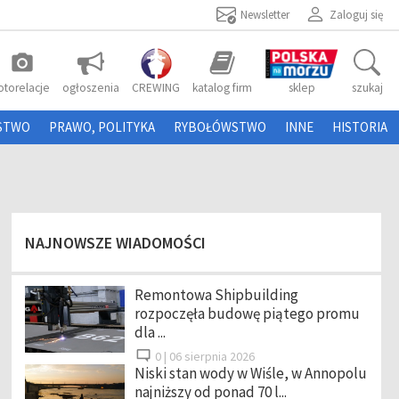
Newsletter
Zaloguj się
photo_camera
otorelacje
ogłoszenia
CREWING
katalog firm
sklep
szukaj
STWO
PRAWO, POLITYKA
RYBOŁÓWSTWO
INNE
HISTORIA
NAJNOWSZE WIADOMOŚCI
Remontowa Shipbuilding
rozpoczęła budowę piątego promu
dla ...
0 |
06 sierpnia 2026
Niski stan wody w Wiśle, w Annopolu
najniższy od ponad 70 l...