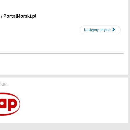
/ PortalMorski.pl
Następny artykuł
ódło: