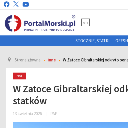
en
PORTAL INFORMACYJNY ISSN 2545-0735
STOCZNIE, STATKI
OFFS
Strona główna
Inne
W Zatoce Gibraltarskiej odkryto po
INNE
W Zatoce Gibraltarskiej o
statków
13 kwietnia 2026
|
PAP