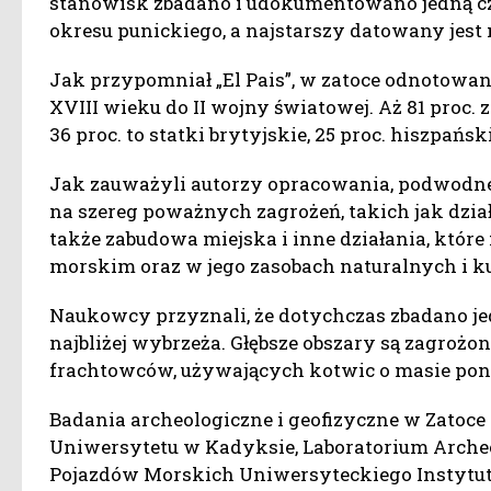
stanowisk zbadano i udokumentowano jedną c
okresu punickiego, a najstarszy datowany jest 
Jak przypomniał „El Pais”, w zatoce odnotowan
XVIII wieku do II wojny światowej. Aż 81 proc. 
36 proc. to statki brytyjskie, 25 proc. hiszpańsk
Jak zauważyli autorzy opracowania, podwodne d
na szereg poważnych zagrożeń, takich jak dzia
także zabudowa miejska i inne działania, kt
morskim oraz w jego zasobach naturalnych i k
Naukowcy przyznali, że dotychczas zbadano jedy
najbliżej wybrzeża. Głębsze obszary są zagroż
frachtowców, używających kotwic o masie pona
Badania archeologiczne i geofizyczne w Zatoce 
Uniwersytetu w Kadyksie, Laboratorium Archeol
Pojazdów Morskich Uniwersyteckiego Instytut