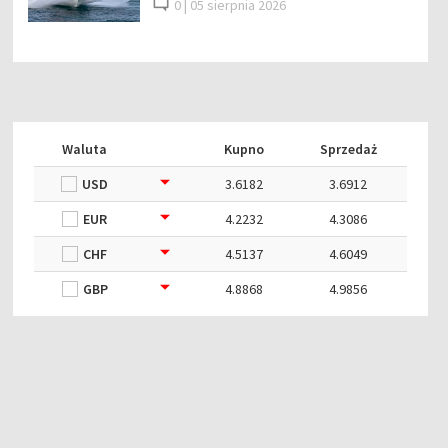
0 |
05 sierpnia 2026
Waluta
Kupno
Sprzedaż
USD
3.6182
3.6912
EUR
4.2232
4.3086
CHF
4.5137
4.6049
GBP
4.8868
4.9856