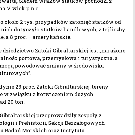
zwartą. Siedem wraków statków pochodzi z
na V wiek p.n.e.
o około 2 tys. przypadków zatonięć statków od
z nich dotyczyło statków handlowych; z tej liczby
ie, a 8 proc. – amerykańskie.
ziedzictwo Zatoki Gibraltarskiej jest „narażone
łalność portowa, przemysłowa i turystyczna, a
óre mogą powodować zmiany w środowisku
ulturowych”.
nie 23 proc. Zatoki Gibraltarskiej, tereny
one w związku z kotwiczeniem dużych
d 20 ton.
Gibraltarskiej przeprowadziły zespoły z
ogii i Prehistorii, Sekcji Bezzałogowych
u Badań Morskich oraz Instytutu