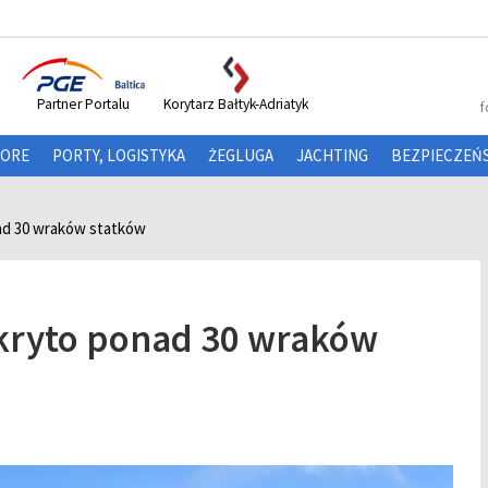
Partner Portalu
Korytarz Bałtyk-Adriatyk
f
HORE
PORTY, LOGISTYKA
ŻEGLUGA
JACHTING
BEZPIECZEŃ
nad 30 wraków statków
dkryto ponad 30 wraków