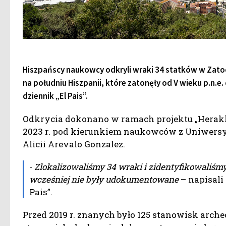
Hiszpańscy naukowcy odkryli wraki 34 statków w Zatoce
na południu Hiszpanii, które zatonęły od V wieku p.n.e
dziennik „El Pais”.
Odkrycia dokonano w ramach projektu „Herakle
2023 r. pod kierunkiem naukowców z Uniwersyt
Alicii Arevalo Gonzalez.
-
Zlokalizowaliśmy 34 wraki i zidentyfikowaliśmy
wcześniej nie były udokumentowane
– napisal
Pais”.
Przed 2019 r. znanych było 125 stanowisk arch