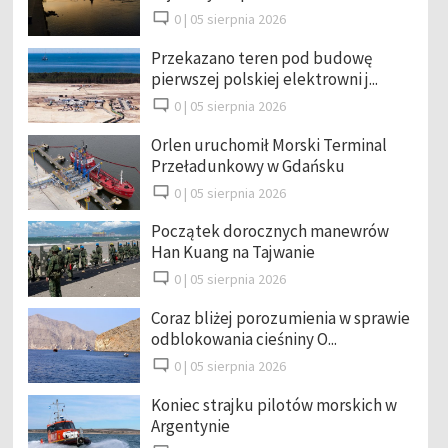
0 |
05 sierpnia 2026
Przekazano teren pod budowę
pierwszej polskiej elektrowni j...
0 |
05 sierpnia 2026
Orlen uruchomił Morski Terminal
Przeładunkowy w Gdańsku
0 |
05 sierpnia 2026
Początek dorocznych manewrów
Han Kuang na Tajwanie
0 |
05 sierpnia 2026
Coraz bliżej porozumienia w sprawie
odblokowania cieśniny O...
0 |
05 sierpnia 2026
Koniec strajku pilotów morskich w
Argentynie