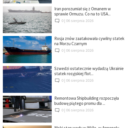
Iran porozumiał się z Omanem w
sprawie Ormuzu. Co na to USA...
0 |
06 sierpnia 2026
Rosja znów zaatakowała cywilny statek
na Morzu Czarnym
0 |
06 sierpnia 2026
Szwedzi ostatecznie wydadzą Ukrainie
statek rosyjskiej flot...
0 |
06 sierpnia 2026
Remontowa Shipbuilding rozpoczęła
budowę piątego promu dla ...
0 |
06 sierpnia 2026
Niski stan wody w Wiśle, w Annopolu