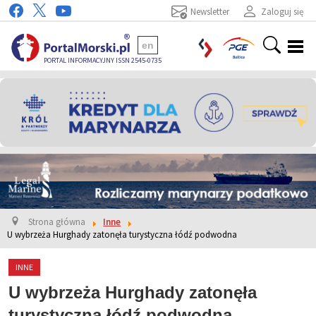
Newsletter
Zaloguj się
en
PORTAL INFORMACYJNY ISSN 2545-0735
Strona główna
Inne
U wybrzeża Hurghady zatonęła turystyczna łódź podwodna
INNE
U wybrzeża Hurghady zatonęła
turystyczna łódź podwodna