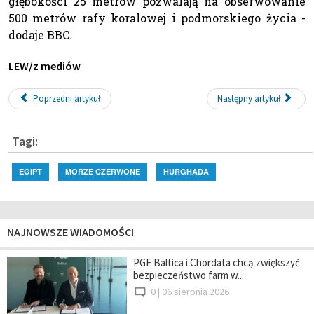
głębokości 25 metrów pozwalają na obserwowanie
500 metrów rafy koralowej i podmorskiego życia -
dodaje BBC.
LEW/z mediów
Poprzedni artykuł
Następny artykuł
Tagi:
EGIPT
MORZE CZERWONE
HURGHADA
NAJNOWSZE WIADOMOŚCI
PGE Baltica i Chordata chcą zwiększyć
bezpieczeństwo farm w...
0 |
06 sierpnia 2026