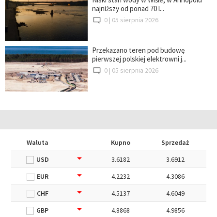
najniższy od ponad 70 l...
0 |
05 sierpnia 2026
Przekazano teren pod budowę
pierwszej polskiej elektrowni j...
0 |
05 sierpnia 2026
Waluta
Kupno
Sprzedaż
USD
3.6182
3.6912
EUR
4.2232
4.3086
CHF
4.5137
4.6049
GBP
4.8868
4.9856