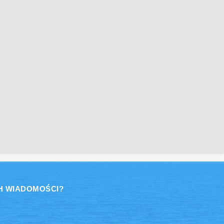
H WIADOMOŚCI?