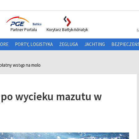
Partner Portalu
Korytarz Bałtyk-Adriatyk
f
HORE
PORTY, LOGISTYKA
ŻEGLUGA
JACHTING
BEZPIECZEŃ
 płatny wstęp na molo
o po wycieku mazutu w