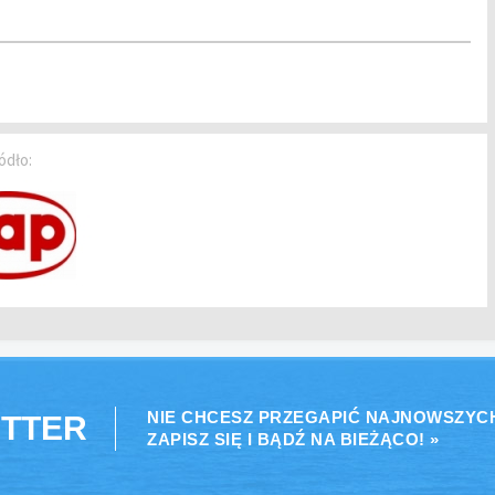
ódło:
NIE CHCESZ PRZEGAPIĆ NAJNOWSZYC
TTER
ZAPISZ SIĘ I BĄDŹ NA BIEŻĄCO! »