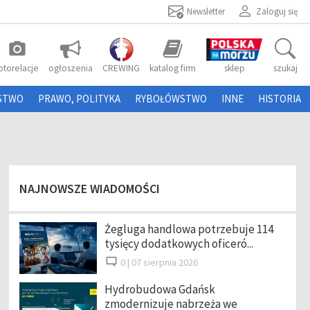
Newsletter
Zaloguj się
photo_camera
otorelacje
ogłoszenia
CREWING
katalog firm
sklep
szukaj
STWO
PRAWO, POLITYKA
RYBOŁÓWSTWO
INNE
HISTORIA
NAJNOWSZE WIADOMOŚCI
Żegluga handlowa potrzebuje 114
tysięcy dodatkowych oficeró...
0 |
07 sierpnia 2026
Hydrobudowa Gdańsk
zmodernizuje nabrzeża we