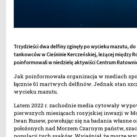
Trzydzieści dwa delfiny zginęły po wycieku mazutu, d
tankowców w Cieśninie Kerczeńskiej, leżącej między R
poinformowali w niedzielę aktywiści Centrum Ratowni
Jak poinformowała organizacja w mediach spo
łącznie 61 martwych delfinów. Jednak stan szcz
wycieku mazutu.
Latem 2022 r. zachodnie media cytowały wypowi
pierwszych miesiącach rosyjskiej inwazji w Mo
Iwan Rusew, powołując się na badania własne
położonych nad Morzem Czarnym państw, szacow
populacji tych ssaków. Wyjaśniał, że morze wyr