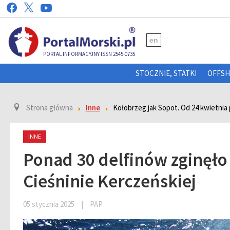
en
PORTAL INFORMACYJNY ISSN 2545-0735
STOCZNIE, STATKI
OFFS
Strona główna
Inne
Kołobrzeg jak Sopot. Od 24 kwietnia
INNE
Ponad 30 delfinów zginęł
Cieśninie Kerczeńskiej
05 stycznia 2025
|
PAP