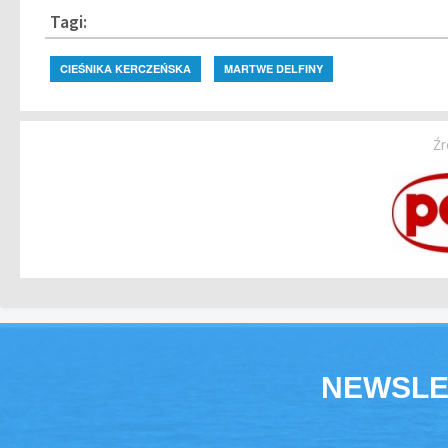
Tagi:
CIEŚNIKA KERCZEŃSKA
MARTWE DELFINY
Źr
NEWSLE