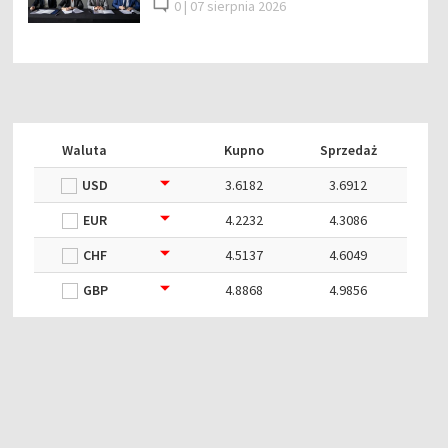
0 |
07 sierpnia 2026
Waluta
Kupno
Sprzedaż
USD
3.6182
3.6912
EUR
4.2232
4.3086
CHF
4.5137
4.6049
GBP
4.8868
4.9856