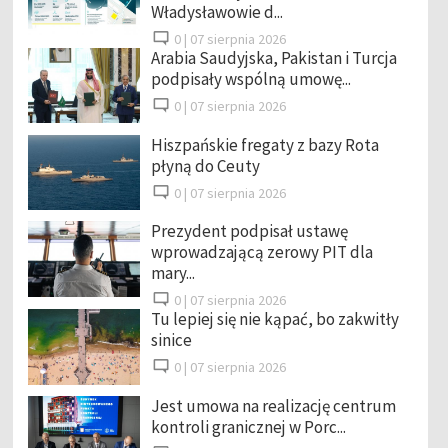
Władysławowie d...
0 |
07 sierpnia 2026
Arabia Saudyjska, Pakistan i Turcja
podpisały wspólną umowę...
0 |
07 sierpnia 2026
Hiszpańskie fregaty z bazy Rota
płyną do Ceuty
0 |
07 sierpnia 2026
Prezydent podpisał ustawę
wprowadzającą zerowy PIT dla
mary...
0 |
07 sierpnia 2026
Tu lepiej się nie kąpać, bo zakwitły
sinice
0 |
07 sierpnia 2026
Jest umowa na realizację centrum
kontroli granicznej w Porc...