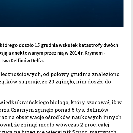
o którego doszło 15 grudnia wskutek katastrofy dwóch
osją a anektowanym przez nią w 2014 r. Krymem -
ctwa Delfinów Delfa.
łecznościowych, od połowy grudnia znaleziono
ątków sugeruje, że 29 zginęło, nim doszło do
edź ukraińskiego biologa, który szacował, iż w
rzu Czarnym zginęło ponad 5 tys. delfinów.
 oraz na obserwacje ośrodków naukowych innych
ał, że zginąć mogło wówczas 2 proc. całej
zuca na brzeg nie więcej niż 5 proc. martwych