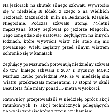
Na jeziorach na skutek silnego szkwału wywróciło
się w niedzielę 18 łódek, z czego 5 na Wielkich
Jeziorach Mazurskich, m.in na Bełdanach, Kisajnie,
Niegocinie. Podczas szkwału utonął 74-letni
mężczyzna, który żeglował po jeziorze Niegocin.
Jego żonę udało się uratować. Żeglującym na innych
łodziach, które wywrócił wiatr, nie stało się nic
poważnego. Wielu żeglarzy przed silnym wiatrem
schroniło się w kanałach.
Żeglujący po Mazurach porównują niedzielny szkwał
do tzw. białego szkwału z 2007 r. Dyżurny MOPR
Mariusz Raubo powiedział PAP, że w niedzielę siła
wiatru przekraczała momentami 10 stopni w skali
Beauforta, fale miały ponad 1,5 metra wysokości.
Ratownicy przeprowadzili w niedzielę, oprócz akcji
ratunkowych, 17 akcji technicznych polegających
na wyciąganiu jachtów z trzcin czy kamieni.