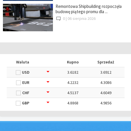
Remontowa Shipbuilding rozpoczęła
budowę piątego promu dla ...
0 |
06 sierpnia 2026
Waluta
Kupno
Sprzedaż
USD
3.6182
3.6912
EUR
4.2232
4.3086
CHF
4.5137
4.6049
GBP
4.8868
4.9856