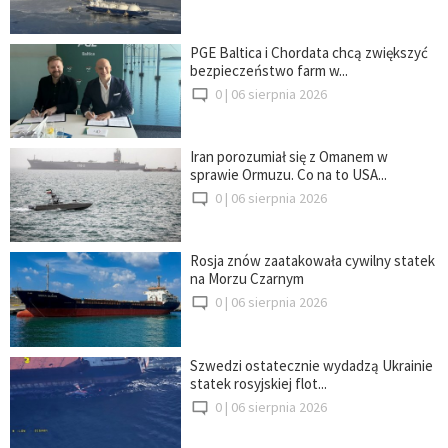
PGE Baltica i Chordata chcą zwiększyć
bezpieczeństwo farm w...
0 |
06 sierpnia 2026
Iran porozumiał się z Omanem w
sprawie Ormuzu. Co na to USA...
0 |
06 sierpnia 2026
Rosja znów zaatakowała cywilny statek
na Morzu Czarnym
0 |
06 sierpnia 2026
Szwedzi ostatecznie wydadzą Ukrainie
statek rosyjskiej flot...
0 |
06 sierpnia 2026