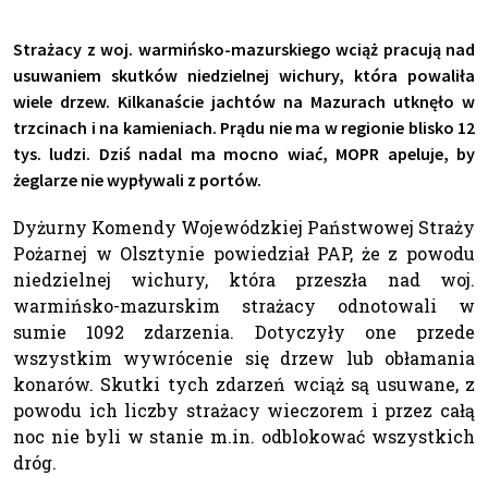
Strażacy z woj. warmińsko-mazurskiego wciąż pracują nad
usuwaniem skutków niedzielnej wichury, która powaliła
wiele drzew. Kilkanaście jachtów na Mazurach utknęło w
trzcinach i na kamieniach. Prądu nie ma w regionie blisko 12
tys. ludzi. Dziś nadal ma mocno wiać, MOPR apeluje, by
żeglarze nie wypływali z portów.
Dyżurny Komendy Wojewódzkiej Państwowej Straży
Pożarnej w Olsztynie powiedział PAP, że z powodu
niedzielnej wichury, która przeszła nad woj.
warmińsko-mazurskim strażacy odnotowali w
sumie 1092 zdarzenia. Dotyczyły one przede
wszystkim wywrócenie się drzew lub obłamania
konarów. Skutki tych zdarzeń wciąż są usuwane, z
powodu ich liczby strażacy wieczorem i przez całą
noc nie byli w stanie m.in. odblokować wszystkich
dróg.