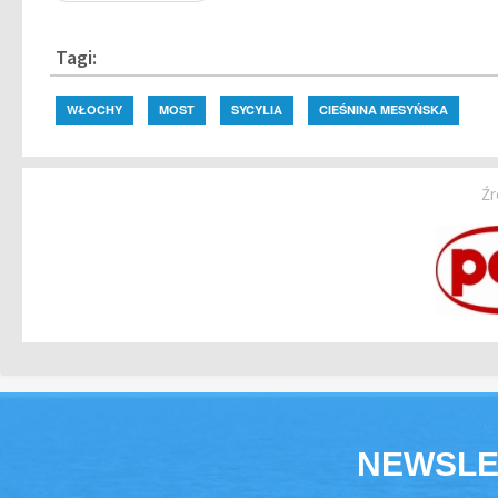
Tagi:
WŁOCHY
MOST
SYCYLIA
CIEŚNINA MESYŃSKA
Źr
NEWSLE