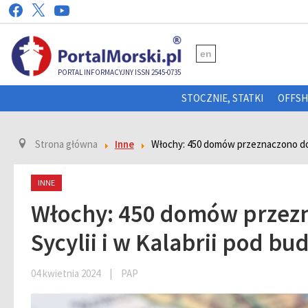
en
PORTAL INFORMACYJNY ISSN 2545-0735
STOCZNIE, STATKI
OFFS
Strona główna
Inne
Włochy: 450 domów przeznaczono do z
INNE
Włochy: 450 domów przezn
Sycylii i w Kalabrii pod b
04 kwietnia 2024
|
PAP