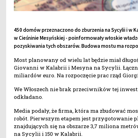
450 domów przeznaczono do zburzenia na Sycylii i w K
w Cieśninie Mesyńskiej - poinformowały włoskie władz
pozyskiwania tych obszarów. Budowa mostu ma rozpoc
Most planowany od wielu lat będzie miał długoś
Giovanni w Kalabrii i Mesyna na Sycylii. Łączn
miliardów euro. Na rozpoczęcie prac rząd Giorgi
We Włoszech nie brak przeciwników tej inwestyc
odkładano.
Media podały, że firma, która ma zbudować mos
robót. Pierwszym etapem jest przygotowanie
znajdujących się na obszarze 3,7 miliona me
na Sycylii i 150 w Kalabrii.