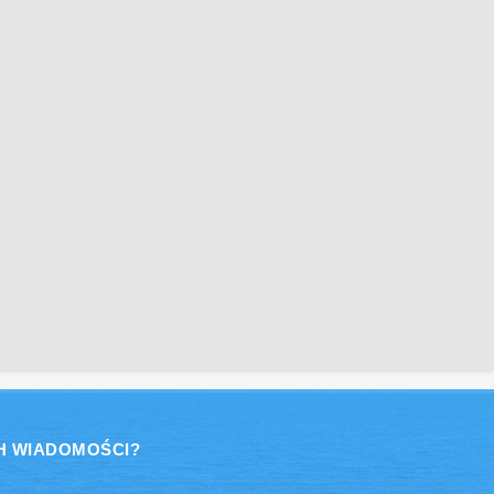
H WIADOMOŚCI?