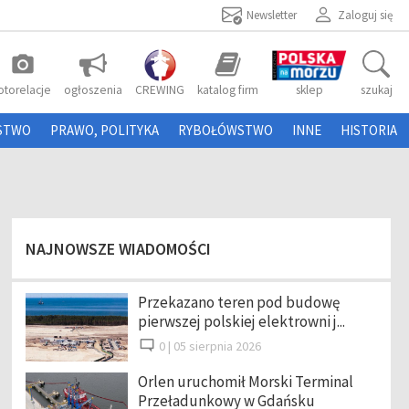
Newsletter
Zaloguj się
photo_camera
otorelacje
ogłoszenia
CREWING
katalog firm
sklep
szukaj
STWO
PRAWO, POLITYKA
RYBOŁÓWSTWO
INNE
HISTORIA
NAJNOWSZE WIADOMOŚCI
Przekazano teren pod budowę
pierwszej polskiej elektrowni j...
0 |
05 sierpnia 2026
Orlen uruchomił Morski Terminal
Przeładunkowy w Gdańsku