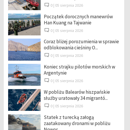
0 |
05 sierpnia 2026
Początek dorocznych manewrów
Han Kuang na Tajwanie
0 |
05 sierpnia 2026
Coraz bliżej porozumienia w sprawie
odblokowania cieśniny O...
0 |
05 sierpnia 2026
Koniec strajku pilotów morskich w
Argentynie
0 |
05 sierpnia 2026
W pobliżu Balearów hiszpańskie
służby uratowały 34 migrantó...
0 |
05 sierpnia 2026
Statek z turecką załogą
zaatakowany dronami w pobliżu
Nowor...