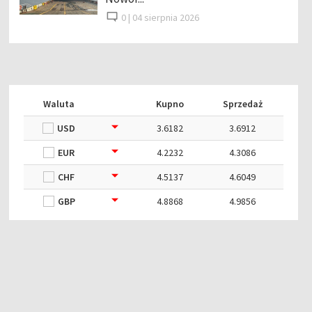
0 |
04 sierpnia 2026
Waluta
Kupno
Sprzedaż
USD
3.6182
3.6912
EUR
4.2232
4.3086
CHF
4.5137
4.6049
GBP
4.8868
4.9856