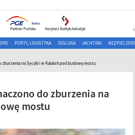
Partner Portalu
Korytarz Bałtyk-Adriatyk
f
HORE
PORTY, LOGISTYKA
ŻEGLUGA
JACHTING
BEZPIECZEŃ
burzenia na Sycylii i w Kalabrii pod budowę mostu
aczono do zburzenia na
udowę mostu