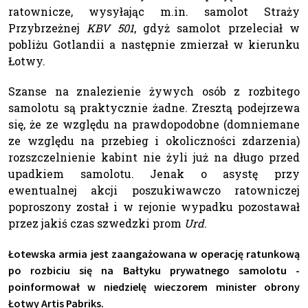
ratownicze, wysyłając m.in. samolot Straży
Przybrzeżnej
KBV 501
, gdyż samolot przeleciał w
pobliżu Gotlandii a następnie zmierzał w kierunku
Łotwy.
Szanse na znalezienie żywych osób z rozbitego
samolotu są praktycznie żadne. Zresztą podejrzewa
się, że ze względu na prawdopodobne (domniemane
ze względu na przebieg i okoliczności zdarzenia)
rozszczelnienie kabint nie żyli już na długo przed
upadkiem samolotu. Jenak o asystę przy
ewentualnej akcji poszukiwawczo ratowniczej
poproszony został i w rejonie wypadku pozostawał
przez jakiś czas szwedzki prom
Urd
.
Łotewska armia jest zaangażowana w operację ratunkową
po rozbiciu się na Bałtyku prywatnego samolotu -
poinformował w niedzielę wieczorem minister obrony
Łotwy Artis Pabriks.