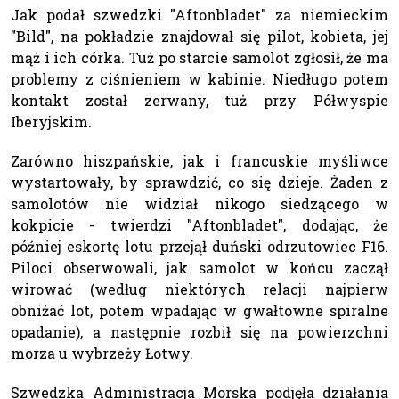
Jak podał szwedzki "Aftonbladet" za niemieckim
"Bild", na pokładzie znajdował się pilot, kobieta, jej
mąż i ich córka. Tuż po starcie samolot zgłosił, że ma
problemy z ciśnieniem w kabinie. Niedługo potem
kontakt został zerwany, tuż przy Półwyspie
Iberyjskim.
Zarówno hiszpańskie, jak i francuskie myśliwce
wystartowały, by sprawdzić, co się dzieje. Żaden z
samolotów nie widział nikogo siedzącego w
kokpicie - twierdzi "Aftonbladet", dodając, że
później eskortę lotu przejął duński odrzutowiec F16.
Piloci obserwowali, jak samolot w końcu zaczął
wirować (według niektórych relacji najpierw
obniżać lot, potem wpadając w gwałtowne spiralne
opadanie), a następnie rozbił się na powierzchni
morza u wybrzeży Łotwy.
Szwedzka Administracja Morska podjęła działania