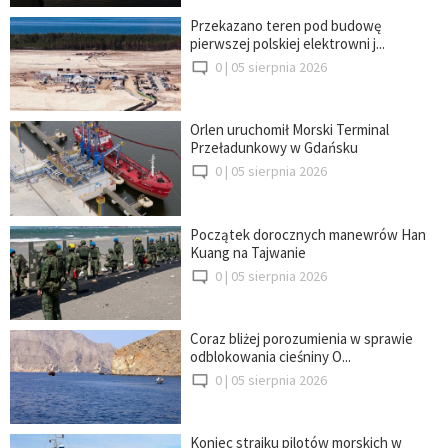
Przekazano teren pod budowę
pierwszej polskiej elektrowni j...
0 |
05 sierpnia 2026
Orlen uruchomił Morski Terminal
Przeładunkowy w Gdańsku
0 |
05 sierpnia 2026
Początek dorocznych manewrów Han
Kuang na Tajwanie
0 |
05 sierpnia 2026
Coraz bliżej porozumienia w sprawie
odblokowania cieśniny O...
0 |
05 sierpnia 2026
Koniec strajku pilotów morskich w