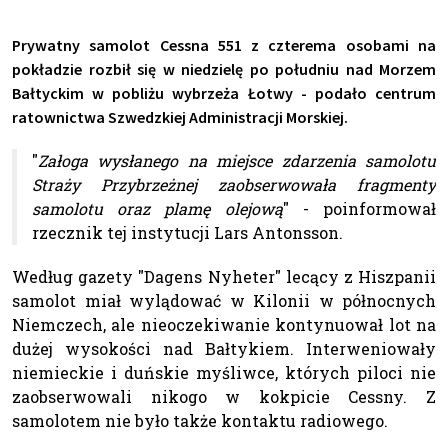
Prywatny samolot Cessna 551 z czterema osobami na
pokładzie rozbił się w niedzielę po południu nad Morzem
Bałtyckim w pobliżu wybrzeża Łotwy - podało centrum
ratownictwa Szwedzkiej Administracji Morskiej.
"
Załoga wysłanego na miejsce zdarzenia samolotu
Straży Przybrzeżnej zaobserwowała fragmenty
samolotu oraz plamę olejową
" - poinformował
rzecznik tej instytucji Lars Antonsson.
Według gazety "Dagens Nyheter" lecący z Hiszpanii
samolot miał wylądować w Kilonii w północnych
Niemczech, ale nieoczekiwanie kontynuował lot na
dużej wysokości nad Bałtykiem. Interweniowały
niemieckie i duńskie myśliwce, których piloci nie
zaobserwowali nikogo w kokpicie Cessny. Z
samolotem nie było także kontaktu radiowego.