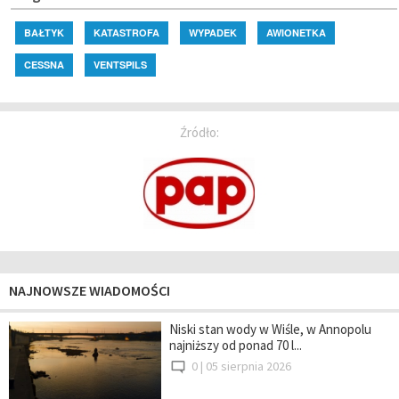
BAŁTYK
KATASTROFA
WYPADEK
AWIONETKA
CESSNA
VENTSPILS
Źródło:
NAJNOWSZE WIADOMOŚCI
Niski stan wody w Wiśle, w Annopolu
najniższy od ponad 70 l...
0 |
05 sierpnia 2026