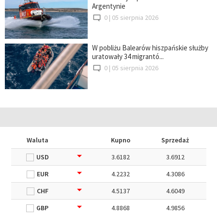
Argentynie
0 |
05 sierpnia 2026
W pobliżu Balearów hiszpańskie służby
uratowały 34 migrantó...
0 |
05 sierpnia 2026
Waluta
Kupno
Sprzedaż
USD
3.6182
3.6912
EUR
4.2232
4.3086
CHF
4.5137
4.6049
GBP
4.8868
4.9856