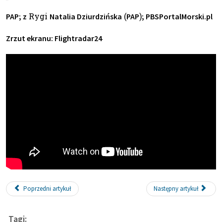
Rygi
(
)
PAP; z
Natalia Dziurdzińska
PAP
; PBS
PortalMorski.pl
Zrzut ekranu: Flightradar24
Poprzedni artykuł
Następny artykuł
Tagi: