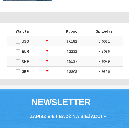
Waluta
Kupno
Sprzedaż
USD
3.6182
3.6912
EUR
4.2232
4.3086
CHF
4.5137
4.6049
GBP
4.8868
4.9856
NEWSLETTER
ZAPISZ SIĘ I BĄDŹ NA BIEŻĄCO! »