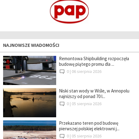
NAJNOWSZE WIADOMOŚCI
Remontowa Shipbuilding rozpoczęła
budowę piątego promu dla ...
0 |
06 sierpnia 2026
Niski stan wody w Wiśle, w Annopolu
najniższy od ponad 70 l...
0 |
05 sierpnia 2026
Przekazano teren pod budowę
pierwszej polskiej elektrowni j...
0 |
05 sierpnia 2026