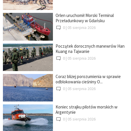
Orlen uruchomił Morski Terminal
Przeładunkowy w Gdańsku
0 |
05 sierpnia 2026
Początek dorocznych manewrów Han
Kuang na Tajwanie
0 |
05 sierpnia 2026
Coraz bliżej porozumienia w sprawie
odblokowania cieśniny O...
0 |
05 sierpnia 2026
Koniec strajku pilotów morskich w
Argentynie
0 |
05 sierpnia 2026