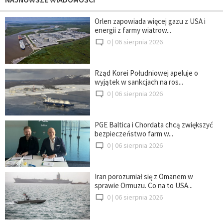
Orlen zapowiada więcej gazu z USA i
energii z farmy wiatrow...
0 |
06 sierpnia 2026
Rząd Korei Południowej apeluje o
wyjątek w sankcjach na ros...
0 |
06 sierpnia 2026
PGE Baltica i Chordata chcą zwiększyć
bezpieczeństwo farm w...
0 |
06 sierpnia 2026
Iran porozumiał się z Omanem w
sprawie Ormuzu. Co na to USA...
0 |
06 sierpnia 2026