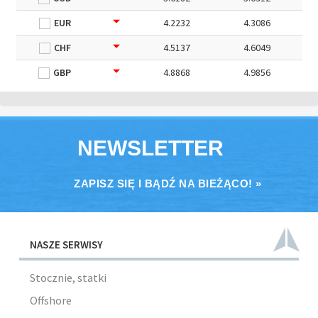
EUR
4.2232
4.3086
CHF
4.5137
4.6049
GBP
4.8868
4.9856
NEWSLETTER
ZAPISZ SIĘ I BĄDŹ NA BIEŻĄCO! »
NASZE SERWISY
Stocznie, statki
Offshore