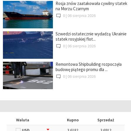
Rosja znów zaatakowała cywilny statek
na Morzu Czarnym
0 |
06 sierpnia 2026
Szwedzi ostatecznie wydadzą Ukrainie
statek rosyjskiej flot...
0 |
06 sierpnia 2026
Remontowa Shipbuilding rozpoczęła
budowę piątego promu dla ...
0 |
06 sierpnia 2026
Waluta
Kupno
Sprzedaż
USD
3.6182
3.6912